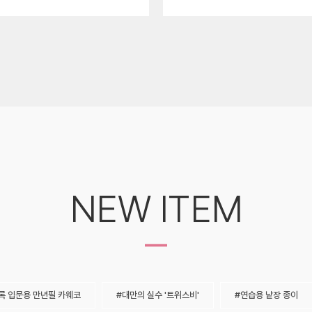
NEW ITEM
-
록 입문용 만년필 카웨코
대만의 실수 '트위스비'
연습용 낱장 종이