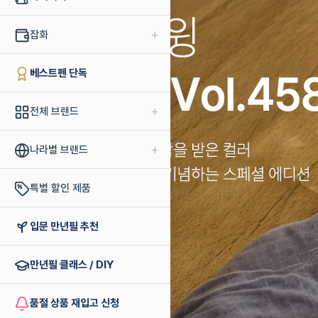
+
잡화
베스트펜 단독
+
전체 브랜드
+
나라별 브랜드
특별 할인 제품
입문 만년필 추천
만년필 클래스 / DIY
품절 상품 재입고 신청