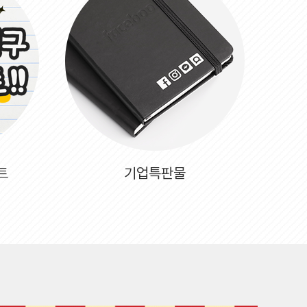
트
기업특판물