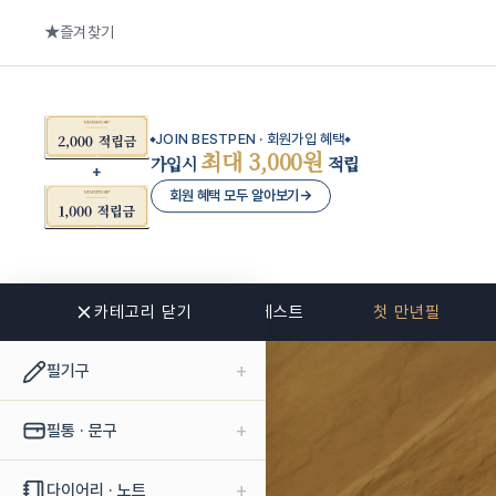
즐겨찾기
JOIN BESTPEN · 회원가입 혜택
최대 3,000원
가입시
적립
회원 혜택 모두 알아보기
→
카테고리 닫기
신상품
베스트
첫 만년필
+
필기구
+
필통 · 문구
+
다이어리 · 노트