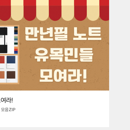
여라!
모음ZIP