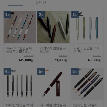
멀티펜
1
2
3
위
위
위
트위스비 만년필 다
카키모리 만년필 프
카웨코 만년필 스포
이아몬드 580 로즈
로스트
츠 루나
골드2
181,000
73,000
62,000
145,000
73,000
46,500
원
원
원
4
5
6
위
위
위
워터맨 만년필 뉴 헤
에프피알 만년필 자
[본사단종] 세일러