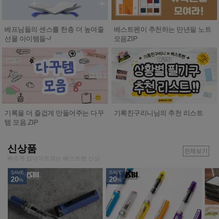
베프님들의 센스를 한층 더 높여줄
베스트펜이 추천하는 만년필 노트
선물 아이템들~!
모음ZIP
기록친구리니님의 추천 리스트
기록을 더 즐겁게 만들어주는 다꾸
템 모음.ZIP
신상품
전체보기
빠르게 업데이트되는 베스트펜 신상
SAVE
SAVE
20
20
%
%