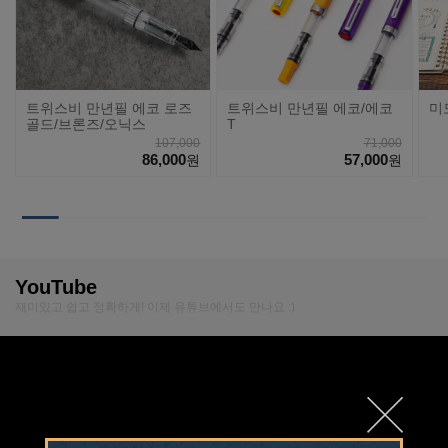
트위스비 만년필 에코 로즈
트위스비 만년필 에코/에코
미
골드/브론즈/오닉스
T
107,000
71,000
86,000
57,000
원
원
YouTube
재미있고 쉽고 정확하게! 이제 유튜브에서도 만나요 :)