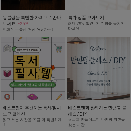
몽블랑을 특별한 가격으로 만나
특가 상품 모아보기
보세요!
최대 70% 할인! 이 기회를 놓치지
~25%
마세요!
백화점 몽블랑 매장 A/S 가능!
베스트펜이 추천하는 독서/필사
베스트펜과 함께하는 만년필 클
도구 컬렉션
래스 / DIY
써보고 만들어보며 나만의 취향을
읽고 쓰는 시간을 조금 더 특별하게
찾는 시간
-!