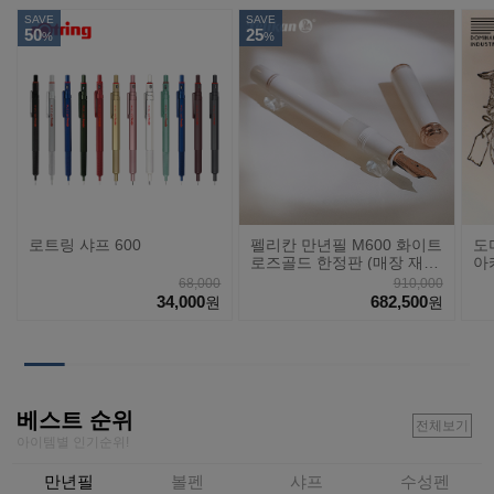
SAVE
SAVE
50
25
%
%
로트링 샤프 600
펠리칸 만년필 M600 화이트
도
로즈골드 한정판 (매장 재
아
고)
68,000
910,000
34,000
682,500
원
원
베스트 순위
전체보기
아이템별 인기순위!
만년필
볼펜
샤프
수성펜