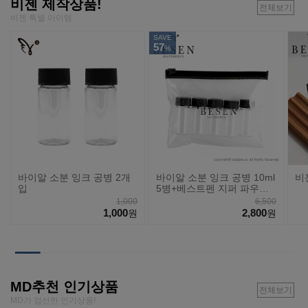
비젠 제작상품!
전체보기
비젠 특별 아이템
SAVE
57
%
바이알 소분 잉크 공병 2개
바이알 소분 잉크 공병 10ml
비
입
5병+베스트펜 지퍼 파우치
세트
1,000
6,500
1,000
2,800
원
원
MD추천 인기상품
전체보기
MD가 엄선한 인기상품!