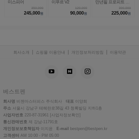
미스피어
이푸르 V2
만년필 프로피트 라
이트
350,000
120,000
300,000
245,000
90,000
225,000
원
원
원
|
|
|
회사소개
쇼핑몰 이용안내
개인정보처리방침
이용약관
베스트펜
회사명
비젠마스터피스 주식회사
대표
이양희
주소
서울시 강남구 테헤란로38길 43 청록빌딩 지하1층
사업자번호
220-87-31961
[사업자정보확인]
통신판매번호
제 강남-11791호
개인정보보호책임자
이지윤
E-mail
bestpen@bestpen.kr
고객센터
AM 10:00 - PM 05:00