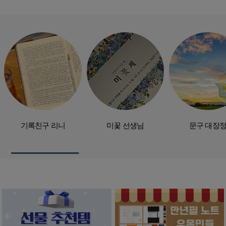
기록친구 리니
미꽃 선생님
문구 대장