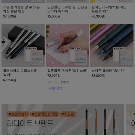
쓰는 즐거움을 알 수 있는
만년필만 고르면 끝! 만년필
한국인이 사랑하는 국민
가장 좋은 방법
스타터 패키지
브랜드 '라미'
37,500원
15,000원
70,300원
클래식하고 고급스러운
알록달록 귀여운 '트위스비'
남다른 퀄리티 '홍디안'
'파카'
72,000원
33,000원
62,600원