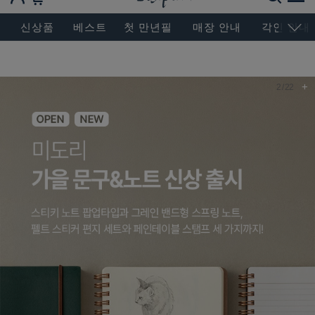
BESEN MASTERPIECE, SINCE 2004
신상품
베스트
첫 만년필
매장 안내
각인 안내
+
3
/
22