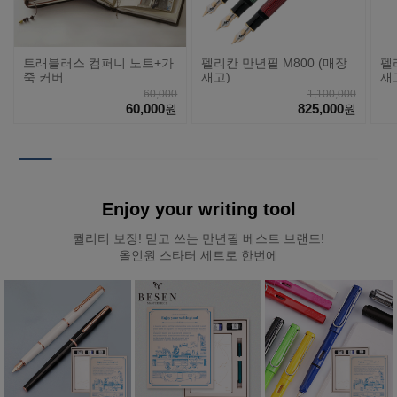
트래블러스 컴퍼니 노트+가
펠리칸 만년필 M800 (매장
펠
죽 커버
재고)
재
60,000
1,100,000
60,000
825,000
원
원
Enjoy your writing tool
퀄리티 보장! 믿고 쓰는 만년필 베스트 브랜드!
올인원 스타터 세트로 한번에