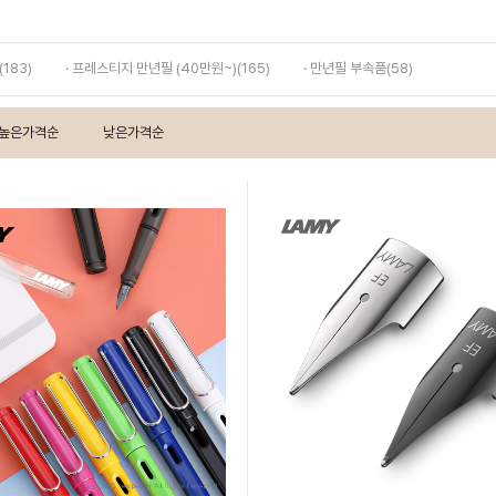
183)
· 프레스티지 만년필 (40만원~)(165)
· 만년필 부속품(58)
높은가격순
낮은가격순