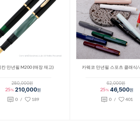
칸 만년필 M200 (매장 재고)
카웨코 만년필 스포츠 클래식
280,000원
62,000원
25
210,000
25
46,500
%
원
%
원
0
/
189
0
/
401