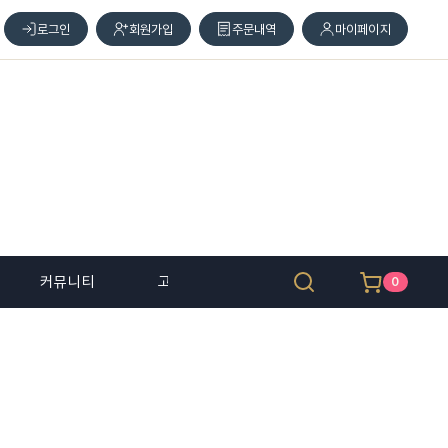
로그인
회원가입
주문내역
마이페이지
커뮤니티
고객 센터
0