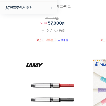
트위스비 만년필 에코/에코T
+
인플루언서 추천
71,000원
20
57,000
%
원
0
/
963