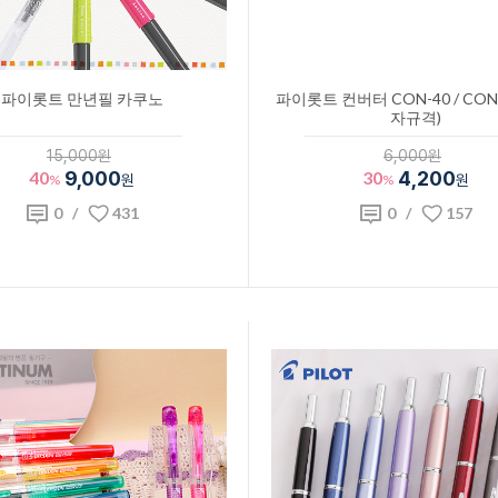
파이롯트 만년필 카쿠노
파이롯트 컨버터 CON-40 / CON-
자규격)
15,000원
6,000원
40
9,000
30
4,200
%
원
%
원
0
/
431
0
/
157