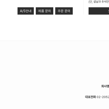
(단, 설날과 추석만
A/S안내
제품 문의
주문 문의
회사
대표전화
02-2052