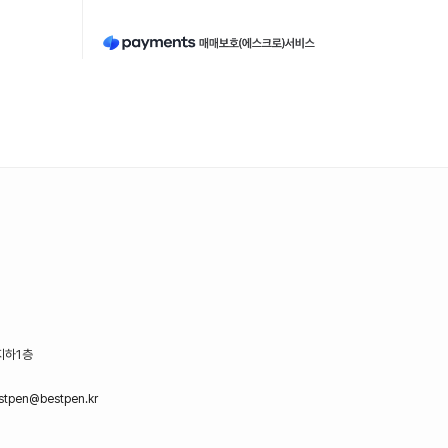
지하1층
stpen@bestpen.kr