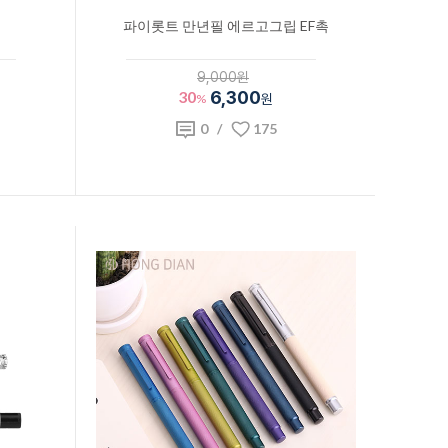
파이롯트 만년필 에르고그립 EF촉
9,000원
30
6,300
%
원
0
/
175