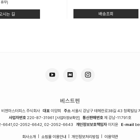
 휴무)
배송조회
오시는 길
베스트펜
명
비젠마스터피스 주식회사
대표
이양희
주소
서울시 강남구 테헤란로38길 43 청록빌딩 
사업자번호
220-87-31961
통신판매번호
제 강남-11791호
[사업자정보확인]
-6641,02-2052-6642, 02-2052-6643
개인정보보호책임자
이지윤
E-mail
be
회사소개
쇼핑몰 이용안내
개인정보처리방침
이용약관
|
|
|