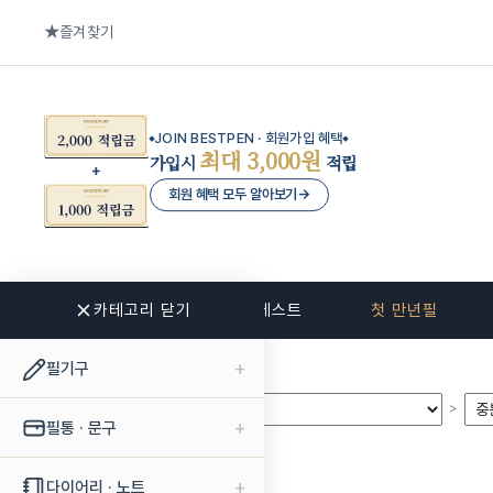
즐겨찾기
JOIN BESTPEN · 회원가입 혜택
최대 3,000원
가입시
적립
회원 혜택 모두 알아보기
→
카테고리 닫기
신상품
베스트
첫 만년필
+
필기구
>
>
+
필통 · 문구
+
다이어리 · 노트