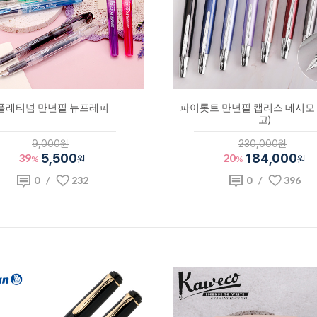
플래티넘 만년필 뉴프레피
파이롯트 만년필 캡리스 데시모 
고)
9,000원
230,000원
39
5,500
20
184,000
%
원
%
원
0
/
232
0
/
396