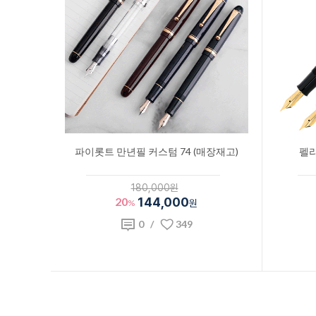
파이롯트 만년필 커스텀 74 (매장재고)
펠리
180,000원
20
144,000
%
원
0
/
349