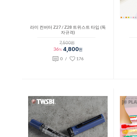
라미 컨버터 Z27 / Z28 트위스트 타입 (독
자규격)
7,500원
36
4,800
%
원
0
/
176