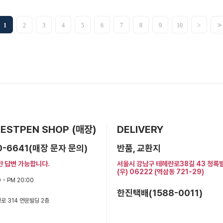
>
>>
1
2
3
4
5
6
7
8
9
10
 BESTPEN SHOP (매장)
DELIVERY
0-6641(매장 문자 문의)
반품, 교환지
만 답변 가능합니다.
서울시 강남구 테헤란로38길 43 청록
(우) 06222 (역삼동 721-29)
 - PM 20:00
한진택배(1588-0011)
로 314 연운빌딩 2층