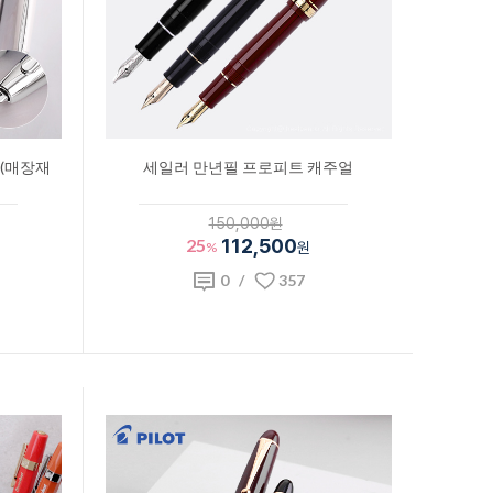
(매장재
세일러 만년필 프로피트 캐주얼
150,000원
25
112,500
%
원
0
/
357