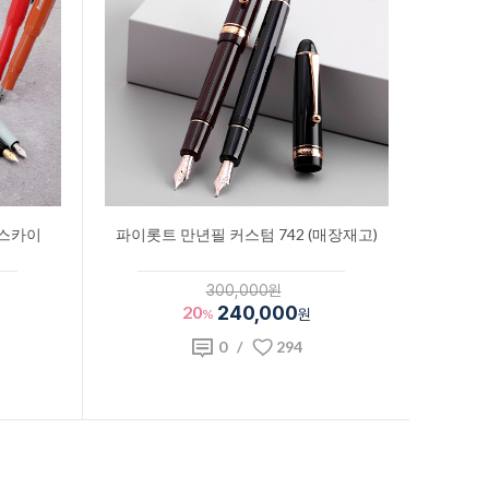
/스카이
파이롯트 만년필 커스텀 742 (매장재고)
300,000원
20
240,000
%
원
0
/
294