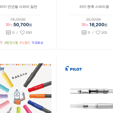
라미 만년필 사파리 일반
라미 펜촉 사파리용
78,000원
25,000원
35
50,700
35
16,200
%
원
%
원
0
/
200
0
/
201