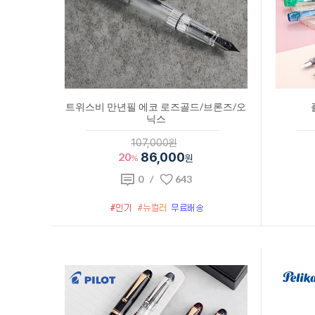
트위스비 만년필 에코 로즈골드/브론즈/오
닉스
107,000원
20
86,000
%
원
0
/
643