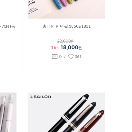
70N (독
홍디안 만년필 1850&1851
22,000원
18
18,000
%
원
0
/
361