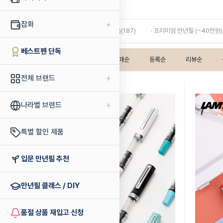
만년필
+
잡화
· 스탠다드 만년필 (~10만원)(187)
· 프리미엄 만년필 (~40만원)(
베스트펜 단독
인기상품순
판매순
등록순
리뷰순
+
전체 브랜드
+
나라별 브랜드
특별 할인 제품
입문 만년필 추천
만년필 클래스 / DIY
품절 상품 재입고 신청