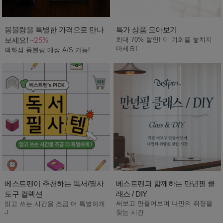
몽블랑을 특별한 가격으로 만나
특가 상품 모아보기
보세요!
최대 70% 할인! 이 기회를 놓치지
~25%
마세요!
백화점 몽블랑 매장 A/S 가능!
베스트펜이 추천하는 독서/필사
베스트펜과 함께하는 만년필 클
도구 컬렉션
래스 / DIY
써보고 만들어보며 나만의 취향을
읽고 쓰는 시간을 조금 더 특별하게
찾는 시간
-!