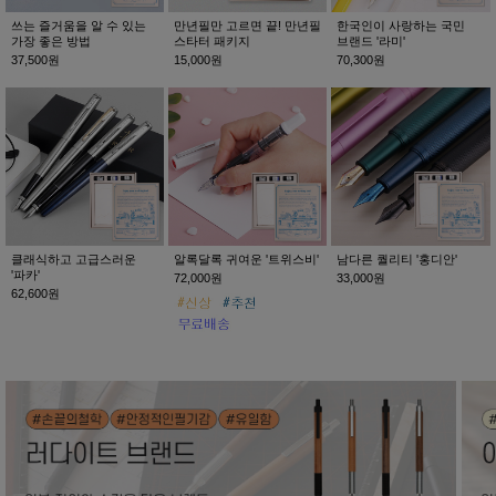
쓰는 즐거움을 알 수 있는
만년필만 고르면 끝! 만년필
한국인이 사랑하는 국민
가장 좋은 방법
스타터 패키지
브랜드 '라미'
37,500원
15,000원
70,300원
클래식하고 고급스러운
알록달록 귀여운 '트위스비'
남다른 퀄리티 '홍디안'
'파카'
72,000원
33,000원
62,600원