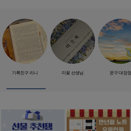
기록친구 리니
미꽃 선생님
문구 대장