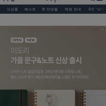
BESEN MASTERPIECE, SINCE 2004
신상품
베스트
첫 만년필
매장 안내
각인 안내
+
3
/
22