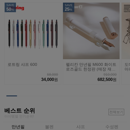
SAVE
SAVE
50
25
%
%
로트링 샤프 600
펠리칸 만년필 M600 화이트
도
로즈골드 한정판 (매장 재
아
고)
68,000
910,000
34,000
682,500
원
원
베스트 순위
전체보기
아이템별 인기순위!
만년필
볼펜
샤프
수성펜