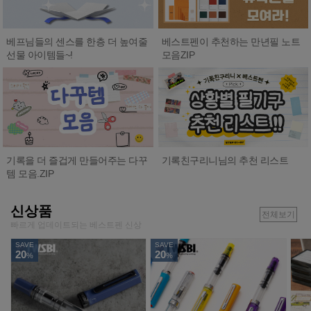
베프님들의 센스를 한층 더 높여줄
베스트펜이 추천하는 만년필 노트
선물 아이템들~!
모음ZIP
기록친구리니님의 추천 리스트
기록을 더 즐겁게 만들어주는 다꾸
템 모음.ZIP
신상품
전체보기
빠르게 업데이트되는 베스트펜 신상
SAVE
SAVE
20
20
%
%