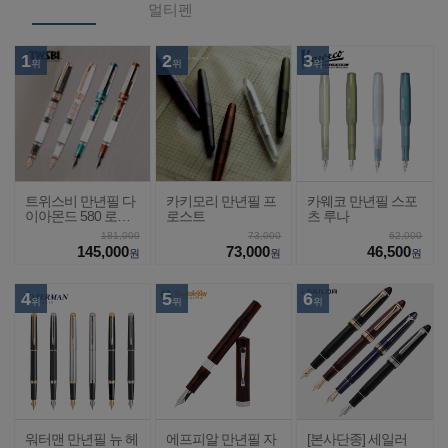
멀티펜
1
2
3
위
위
위
트위스비 만년필 다
카키모리 만년필 프
카웨코 만년필 스포
이아몬드 580 로즈
로스트
츠 루나
골드2
181,000
73,000
62,000
145,000
73,000
46,500
원
원
원
4
5
6
위
위
위
워터맨 만년필 뉴 헤
에프피알 만년필 자
[본사단종] 세일러