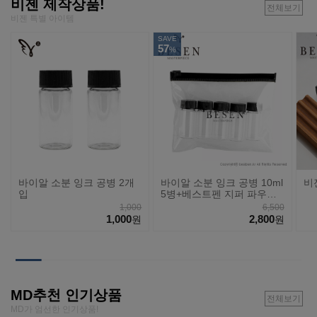
비젠 제작상품!
전체보기
비젠 특별 아이템
SAVE
57
%
바이알 소분 잉크 공병 2개
바이알 소분 잉크 공병 10ml
비
입
5병+베스트펜 지퍼 파우치
세트
1,000
6,500
1,000
2,800
원
원
MD추천 인기상품
전체보기
MD가 엄선한 인기상품!