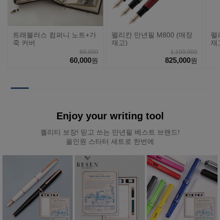
트래블러스 컴퍼니 노트+가
펠리칸 만년필 M800 (매장
펠
죽 커버
재고)
재
60,000
1,100,000
60,000
825,000
원
원
Enjoy your writing tool
퀄리티 보장! 믿고 쓰는 만년필 베스트 브랜드!
올인원 스타터 세트로 한번에