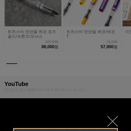
트위스비 만년필 에코 로즈
트위스비 만년필 에코/에코
미
골드/브론즈/오닉스
T
107,000
71,000
86,000
57,000
원
원
YouTube
재미있고 쉽고 정확하게! 이제 유튜브에서도 만나요 :)