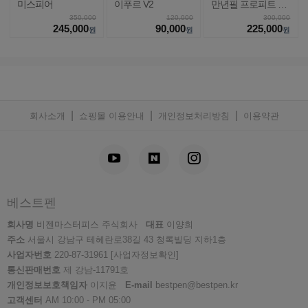
미스피어
이푸르 V2
만년필 프로피트 라
이트
350,000
120,000
300,000
245,000
90,000
225,000
원
원
원
|
|
|
회사소개
쇼핑몰 이용안내
개인정보처리방침
이용약관
베스트펜
회사명
비젠마스터피스 주식회사
대표
이양희
주소
서울시 강남구 테헤란로38길 43 청록빌딩 지하1층
사업자번호
220-87-31961
[사업자정보확인]
통신판매번호
제 강남-11791호
개인정보보호책임자
이지윤
E-mail
bestpen@bestpen.kr
고객센터
AM 10:00 - PM 05:00