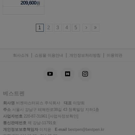
209,600
원
1
2
3
4
5
|
|
|
회사소개
쇼핑몰 이용안내
개인정보처리방침
이용약관
베스트펜
회사명
비젠마스터피스 주식회사
대표
이양희
주소
서울시 강남구 테헤란로38길 43 청록빌딩 지하1층
사업자번호
220-87-31961
[사업자정보확인]
통신판매번호
제 강남-11791호
개인정보보호책임자
이지윤
E-mail
bestpen@bestpen.kr