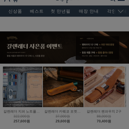
BESEN MASTERPIECE, SINCE 2004
신상품
베스트
첫 만년필
매장 안내
각인 안내
구
갈렌레더 펜파우치 2구
갈렌레더 카웨코 지퍼 펜파우치 2구
갈렌레더 펜슬리브 1구
88,000원
41,000원
31,000원
70,400원
32,800원
24,800원