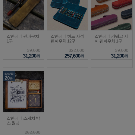
갈렌레더 펜파우치
갈렌레더 하드 자석
갈렌레더 카웨코 지
1구
펜파우치 12구
퍼 펜파우치 1구
39,000
322,000
39,000
31,200
257,600
31,200
원
원
원
SAVE
20
%
갈렌레더 스케치 박
스 월넛
262,000