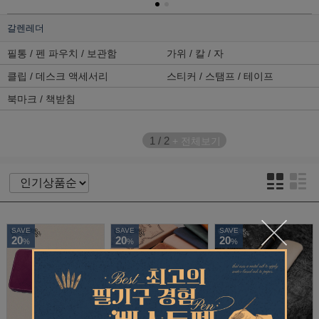
갈렌레더
필통 / 펜 파우치 / 보관함
가위 / 칼 / 자
클립 / 데스크 액세서리
스티커 / 스탬프 / 테이프
북마크 / 책받침
1
/
2
+ 전체보기
SAVE
SAVE
SAVE
20
20
20
%
%
%