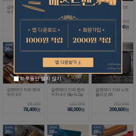
갈렌레더 지퍼 펜파
갈렌레더 노트커버
갈렌레더 펜슬리브
우치 10구
슬림 A5
1구
138,000
110,000
31,000
110,400
88,000
24,800
원
원
원
SAVE
SAVE
SAVE
20
20
20
%
%
%
하루동안 열지 않기
갈렌레더 지퍼 펜파
갈렌레더 지퍼 펜파
갈렌레더 지퍼 노트
우치 3구
우치 4구 Slip-N-Zip
폴리오 A5
98,000
110,000
262,000
78,400
88,000
209,600
원
원
원
SAVE
SAVE
SAVE
20
20
20
%
%
%