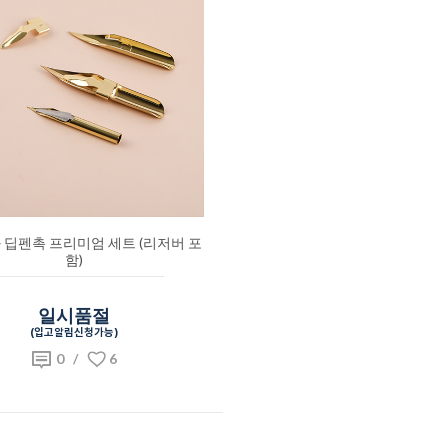
 딥펜촉 프리미엄 세트 (리저버 포
함)
일시품절
(입고알림신청가능)
0
/
6