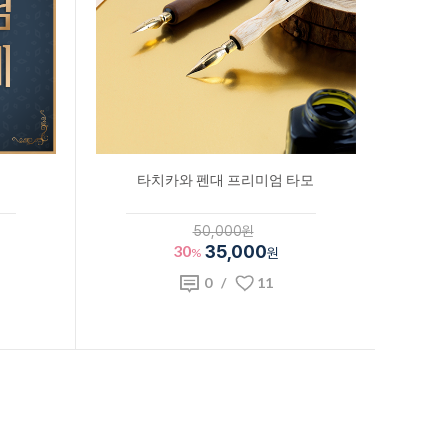
타치카와 펜대 프리미엄 타모
50,000원
30
35,000
%
원
0
/
11