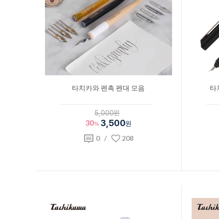
타치카와 펜촉 펜대 모음
타
5,000원
30
3,500
%
원
0
/
208