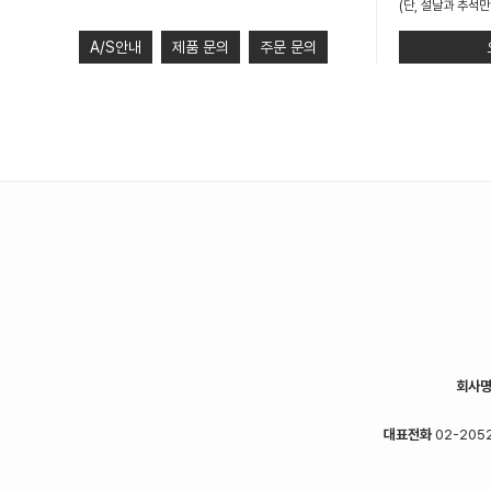
(단, 설날과 추석만
A/S안내
제품 문의
주문 문의
회사
대표전화
02-2052