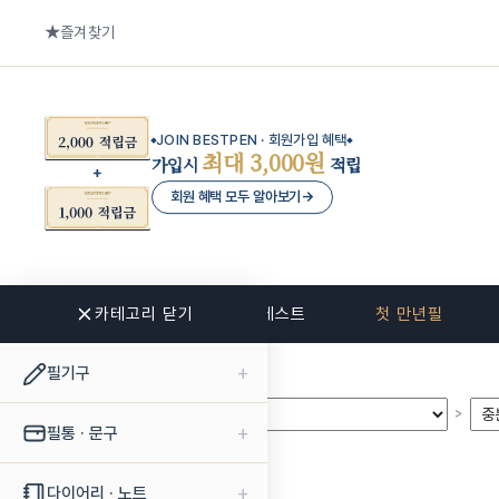
즐겨찾기
JOIN BESTPEN · 회원가입 혜택
최대 3,000원
가입시
적립
회원 혜택 모두 알아보기
→
카테고리 닫기
신상품
베스트
첫 만년필
+
필기구
>
>
+
필통 · 문구
+
다이어리 · 노트