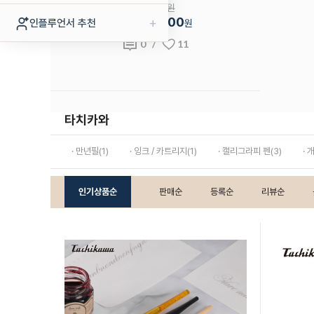
50,000원
30
35,000
+
인플루언서 추천
%
원
0
/
11
타치카와
· 만년필(1)
· 잉크 / 카트리지(1)
· 캘리그라피 펜(3)
· 
인기상품순
판매순
등록순
리뷰순