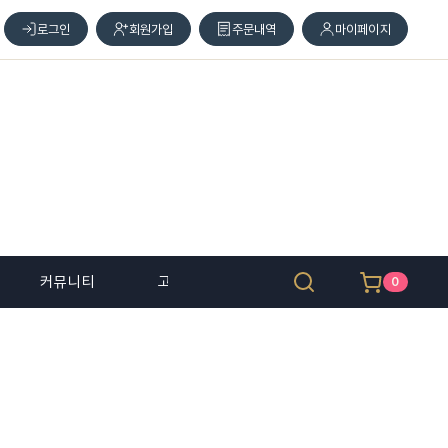
로그인
회원가입
주문내역
마이페이지
커뮤니티
고객 센터
0