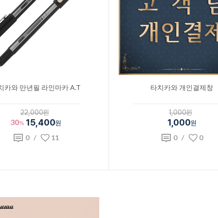
치카와 만년필 라인마카 A.T
타치카와 개인결제창
22,000원
1,000원
30
15,400
1,000
%
원
원
0
/
11
0
/
0