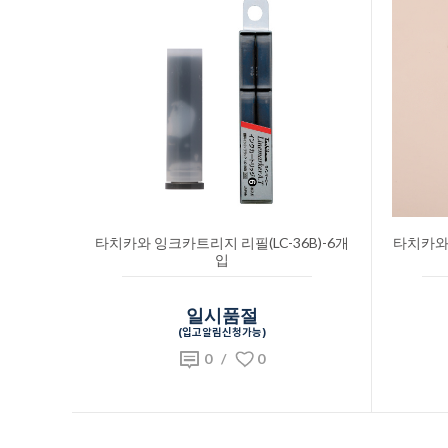
타치카와 잉크카트리지 리필(LC-36B)-6개
타치카와
입
일시품절
(입고알림신청가능)
0
/
0