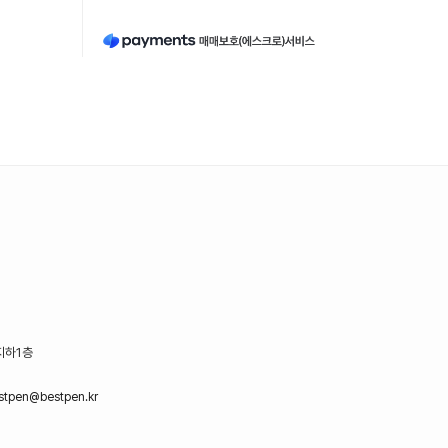
지하1층
stpen@bestpen.kr