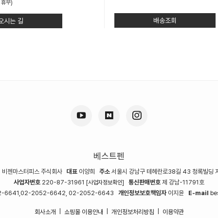
 휴무)
배송조회
오시는 길
베스트펜
명
비젠마스터피스 주식회사
대표
이양희
주소
서울시 강남구 테헤란로38길 43 청록빌딩 
사업자번호
220-87-31961
통신판매번호
제 강남-11791호
[사업자정보확인]
-6641,02-2052-6642, 02-2052-6643
개인정보보호책임자
이지윤
E-mail
be
회사소개
쇼핑몰 이용안내
개인정보처리방침
이용약관
|
|
|