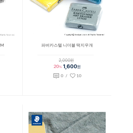
 M
파버카스텔 니더블 떡지우개
2,000원
20
1,600
%
원
0
/
10