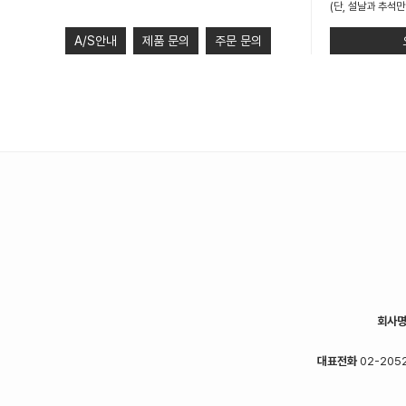
(단, 설날과 추석만
A/S안내
제품 문의
주문 문의
회사
대표전화
02-2052