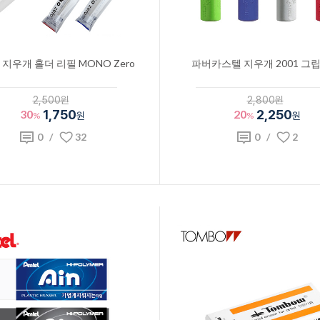
지우개 홀더 리필 MONO Zero
파버카스텔 지우개 2001 그립
2,500원
2,800원
30
1,750
20
2,250
%
원
%
원
0
/
32
0
/
2