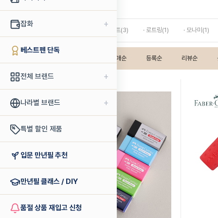
지우개
+
잡화
· 까렌다쉬(2)
· 러다이트(3)
· 로트링(1)
· 모나미(1)
베스트펜 단독
인기상품순
판매순
등록순
리뷰순
+
전체 브랜드
+
나라별 브랜드
특별 할인 제품
입문 만년필 추천
만년필 클래스 / DIY
품절 상품 재입고 신청