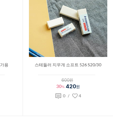
문가용
스테들러 지우개 소프트 526 S20/30
600원
30
420
%
원
0
/
4