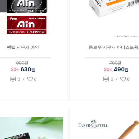
펜텔 지우개 아인
톰보우 지우개 아티스트용
900원
700원
30
630
30
490
%
원
%
원
0
/
6
0
/
8