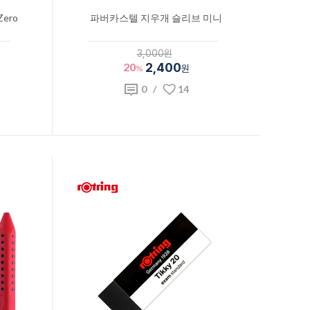
ero
파버카스텔 지우개 슬리브 미니
3,000원
20
2,400
%
원
0
/
14