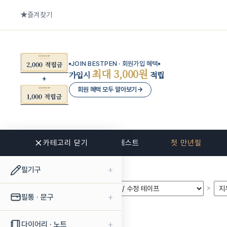
즐겨찾기
JOIN BESTPEN · 회원가입 혜택
최대 3,000원
가입시
적립
회원 혜택 모두 알아보기
→
카테고리 닫기
신상품
베스트
첫 만년필
+
필기구
>
>
+
필통 · 문구
+
다이어리 · 노트