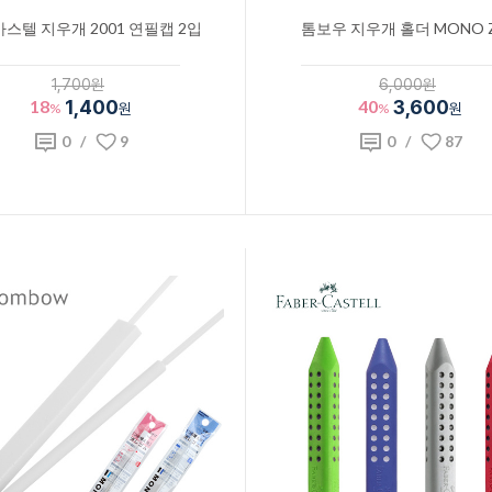
스텔 지우개 2001 연필캡 2입
톰보우 지우개 홀더 MONO Z
1,700원
6,000원
18
1,400
40
3,600
%
원
%
원
0
/
9
0
/
87