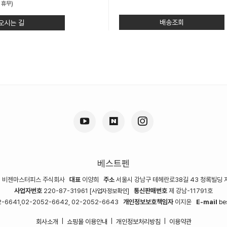
 휴무)
배송조회
오시는 길
베스트펜
명
비젠마스터피스 주식회사
대표
이양희
주소
서울시 강남구 테헤란로38길 43 청록빌딩 
사업자번호
220-87-31961
통신판매번호
제 강남-11791호
[사업자정보확인]
-6641,02-2052-6642, 02-2052-6643
개인정보보호책임자
이지윤
E-mail
be
회사소개
쇼핑몰 이용안내
개인정보처리방침
이용약관
|
|
|