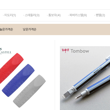
· 미도리(1)
· 스테들러(3)
· 톰보우(4)
· 파버카스텔(9)
· 펜텔(2)
높은가격순
낮은가격순