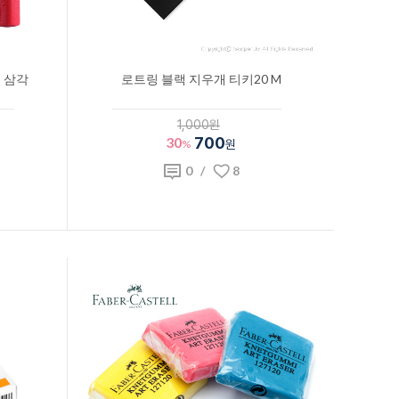
 삼각
로트링 블랙 지우개 티키20 M
1,000원
30
700
%
원
0
/
8