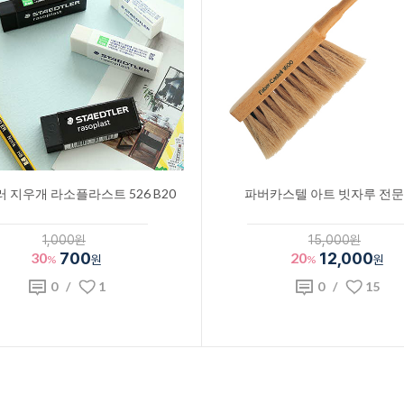
 지우개 라소플라스트 526 B20
파버카스텔 아트 빗자루 전
1,000원
15,000원
30
700
20
12,000
%
원
%
원
0
/
1
0
/
15