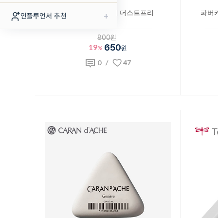
파버카스텔 지우개 더스트프리
파버카
+
인플루언서 추천
800원
19
650
%
원
0
/
47