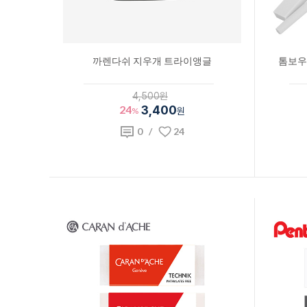
까렌다쉬 지우개 트라이앵글
톰보우 
4,500원
24
3,400
%
원
0
/
24