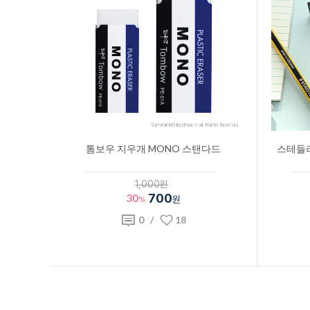
톰보우 지우개 MONO 스탠다드
스테들러
1,000원
30
700
%
원
0
/
18