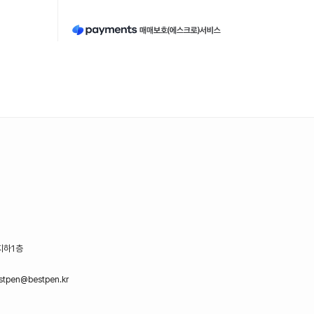
지하1층
stpen@bestpen.kr