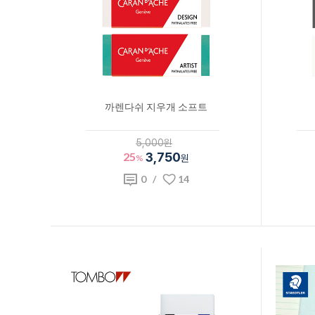
까렌다쉬 지우개 소프트
5,000원
25
3,750
%
원
0
/
14