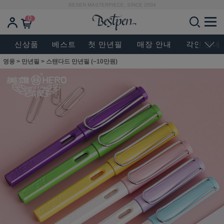
BESEN MASTERPIECE, SINCE 2004
0
신상품
베스트
첫 만년필
매장 안내
각인 안내
영웅
>
만년필
>
스탠다드 만년필 (~10만원)