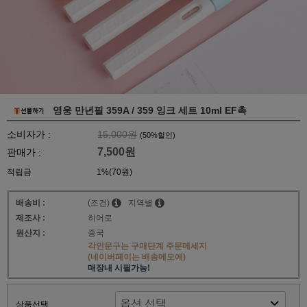
영웅 만년필 359A / 359 잉크 세트 10ml EF촉
소비자가 :
15,000원
(
50
%할인)
7,500원
판매가 :
적립금
1%(70원)
배송비 :
(조건)
지역별
제조사 :
히어로
원산지 :
중국
각인문구는 구매단계 주문메세지
(네이버페이는 배송메모에)
매장내 시필가능!
상품선택