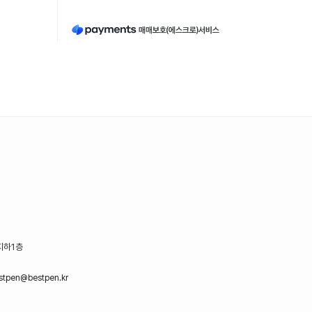
지하1층
stpen@bestpen.kr