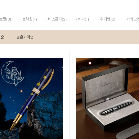
몽블랑(3)
· 블랙윙(1)
· 비스콘티(2)
· 쉐퍼(1)
· 워터맨(2)
· 카키모리
격순
낮은가격순