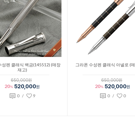
성펜 클래식 백금(145512) (매장
그라폰 수성펜 클래식 아넬로 (매
재고)
650,000원
650,000원
20
520,000
20
520,000
%
원
%
원
0
/
9
0
/
0