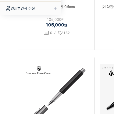
카키모리 수성펜 0.5mm
[예약판
+
인플루언서 추천
105,000원
105,000
원
0
/
159