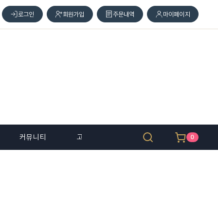
로그인
회원가입
주문내역
마이페이지
커뮤니티
고객 센터
0