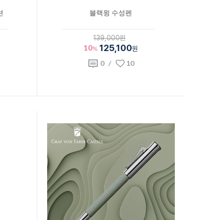
션
블랙윙 수성펜
139,000원
10
125,100
%
원
0
/
10