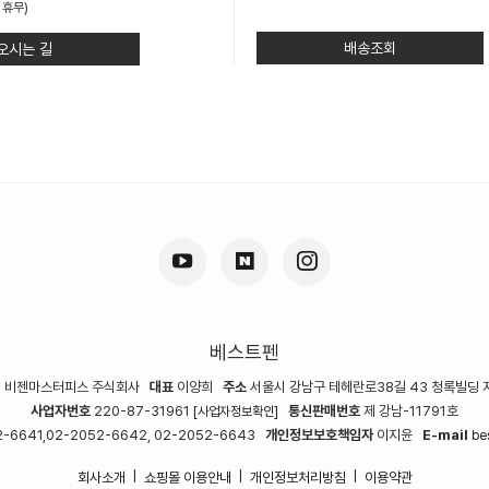
 휴무)
배송조회
오시는 길
베스트펜
명
비젠마스터피스 주식회사
대표
이양희
주소
서울시 강남구 테헤란로38길 43 청록빌딩 
사업자번호
220-87-31961
통신판매번호
제 강남-11791호
[사업자정보확인]
-6641,02-2052-6642, 02-2052-6643
개인정보보호책임자
이지윤
E-mail
be
회사소개
쇼핑몰 이용안내
개인정보처리방침
이용약관
|
|
|