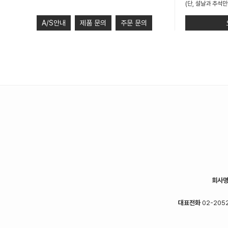
(단, 설날과 추석만
A/S안내
제품 문의
주문 문의
회사
대표전화
02-2052