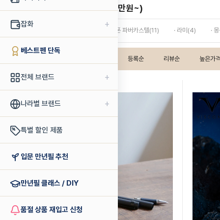
프리미엄 수성펜 (10만원~)
+
잡화
· 그라비타스(1)
· 그라폰 파버카스텔(11)
· 라미(4)
· 
베스트펜 단독
인기상품순
판매순
등록순
리뷰순
높은가
+
전체 브랜드
+
나라별 브랜드
특별 할인 제품
입문 만년필 추천
만년필 클래스 / DIY
품절 상품 재입고 신청