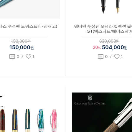
스 수성펜 트위스트 (매장재고)
워터맨 수성펜 오페라 컬렉션 
GT(엑스퍼트/헤미스피어
150,000원
630,000원
150,000
20
504,000
원
%
원
0
/
1
0
/
1