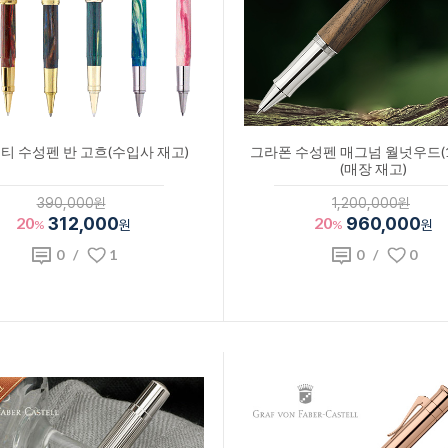
티 수성펜 반 고흐(수입사 재고)
그라폰 수성펜 매그넘 월넛우드(14
(매장 재고)
390,000원
1,200,000원
20
312,000
20
960,000
%
원
%
원
0
/
1
0
/
0