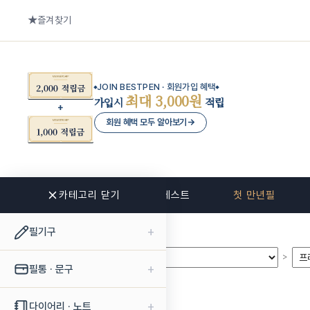
즐겨찾기
JOIN BESTPEN · 회원가입 혜택
최대 3,000원
가입시
적립
회원 혜택 모두 알아보기
→
카테고리 닫기
신상품
베스트
첫 만년필
+
필기구
>
>
+
필통 · 문구
+
다이어리 · 노트