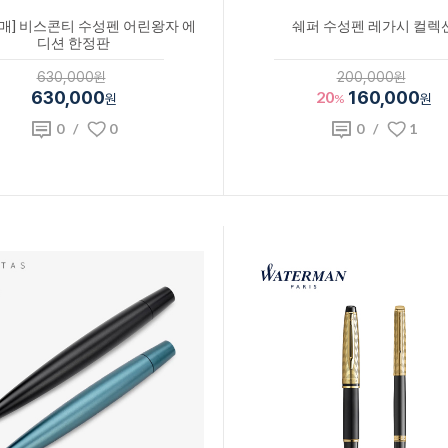
매] 비스콘티 수성펜 어린왕자 에
쉐퍼 수성펜 레가시 컬렉
디션 한정판
630,000원
200,000원
630,000
20
160,000
원
%
원
0
/
0
0
/
1