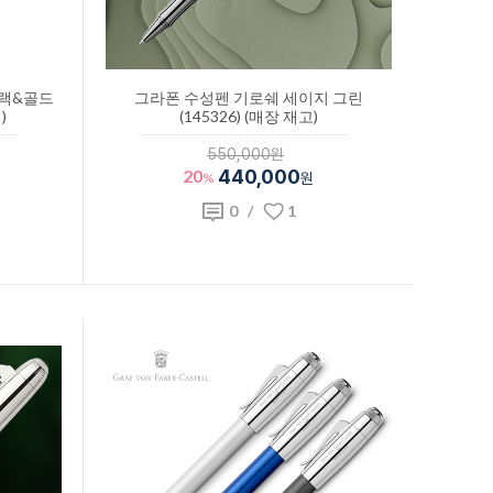
블랙&골드
그라폰 수성펜 기로쉐 세이지 그린
)
(145326) (매장 재고)
550,000원
20
440,000
%
원
0
/
1