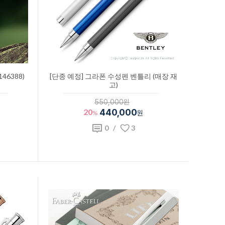
6388)
[단종 예정] 그라폰 수성펜 벤틀리 (매장 재
고)
550,000원
20
440,000
%
원
0
/
3