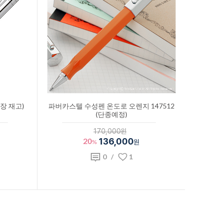
장 재고)
파버카스텔 수성펜 온도로 오렌지 147512
(단종예정)
170,000원
20
136,000
%
원
0
/
1