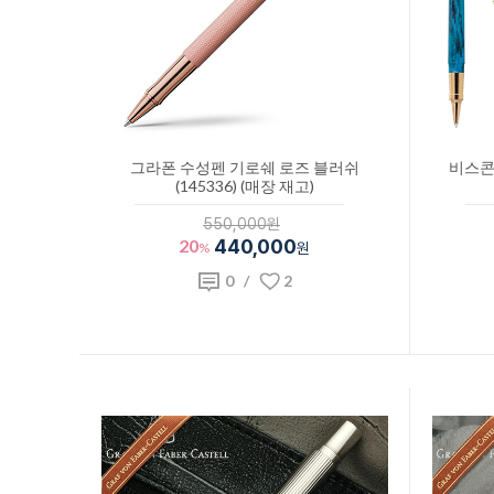
그라폰 수성펜 기로쉐 로즈 블러쉬
비스콘
(145336) (매장 재고)
550,000원
20
440,000
%
원
0
/
2