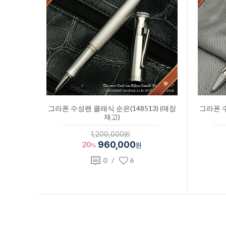
그라폰 수성펜 클래식 순은(148513) (매장
그라폰 수
재고)
1,200,000원
20
960,000
%
원
0
/
6