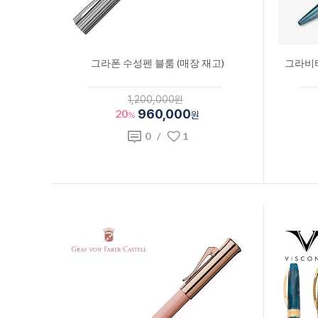
그라폰 수성펜 블룸 (매장 재고)
그라비타
1,200,000원
20
960,000
%
원
0
/
1