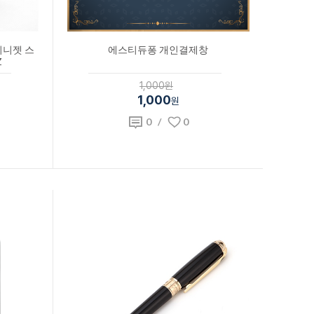
미니젯 스
에스티듀퐁 개인결제창
Z
1,000원
1,000
원
0
/
0