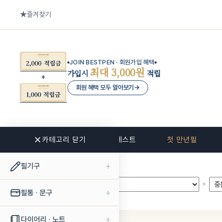
즐겨찾기
JOIN BESTPEN · 회원가입 혜택
최대 3,000원
가입시
적립
회원 혜택 모두 알아보기
→
카테고리 닫기
신상품
베스트
첫 만년필
+
필기구
>
>
+
필통 · 문구
+
다이어리 · 노트