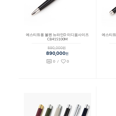
에스티듀퐁 볼펜 뉴라인D 미디움사이즈
에스티듀
CB415100M
890,000원
890,000
원
0
/
0