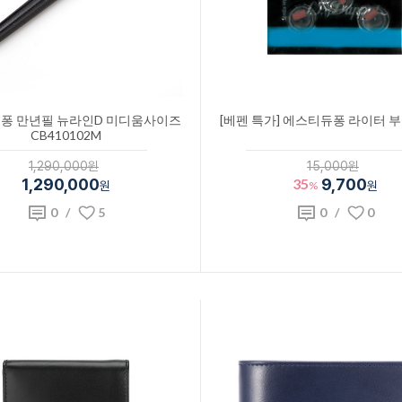
퐁 만년필 뉴라인D 미디움사이즈
[베펜 특가] 에스티듀퐁 라이터 부
CB410102M
1,290,000원
15,000원
1,290,000
35
9,700
원
%
원
0
/
5
0
/
0