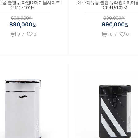
듀퐁 볼펜 뉴라인D 미디움사이즈
에스티듀퐁 볼펜 뉴라인D 미디
CB415101M
CB415102M
890,000원
990,000원
890,000
990,000
원
원
0
/
0
0
/
0