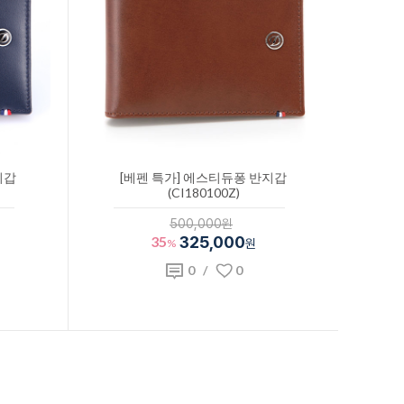
지갑
[베펜 특가] 에스티듀퐁 반지갑
(CI180100Z)
500,000원
35
325,000
%
원
0
/
0