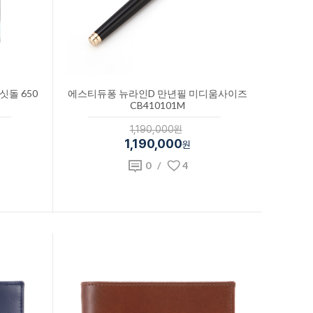
싯돌 650
에스티듀퐁 뉴라인D 만년필 미디움사이즈
CB410101M
1,190,000원
1,190,000
원
0
/
4