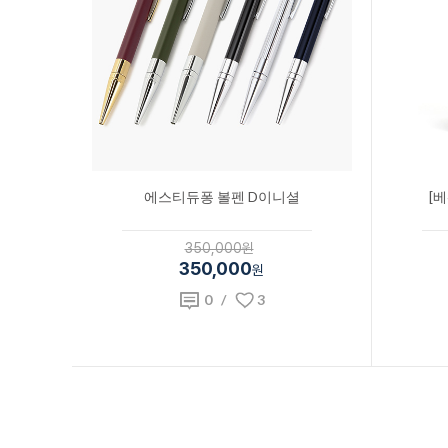
에스티듀퐁 볼펜 D이니셜
[
350,000원
350,000
원
0
/
3