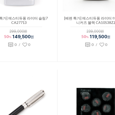
 특가] 에스티듀퐁 라이터 슬림7
[베펜 특가] 에스티듀퐁 라이터 
CA27713
니커즈 블랙 CA10538Z
299,000원
239,000원
50
149,500
50
119,500
%
원
%
원
0
/
0
0
/
0