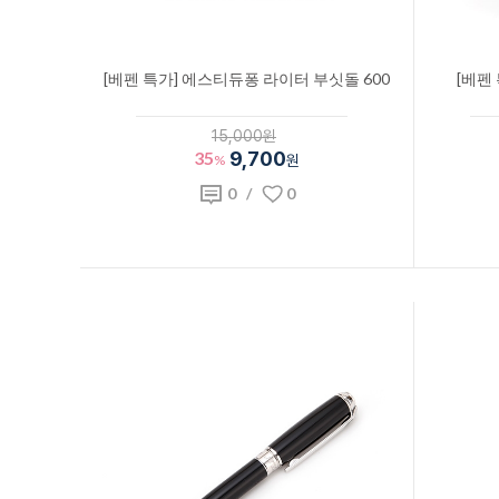
[베펜 특가] 에스티듀퐁 라이터 부싯돌 600
[베펜
15,000원
35
9,700
%
원
0
/
0