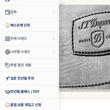
+
잡화
베스트펜 단독
+
전체 브랜드
+
나라별 브랜드
특별 할인 제품
입문 만년필 추천
만년필 클래스 / DIY
품절 상품 재입고 신청
에스티듀퐁