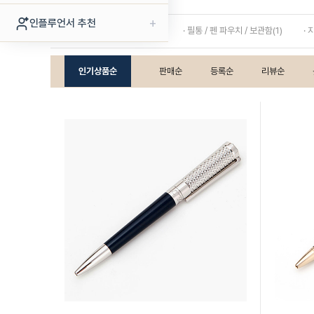
+
인플루언서 추천
· 만년필(2)
· 볼펜(8)
· 필통 / 펜 파우치 / 보관함(1)
· 
인기상품순
판매순
등록순
리뷰순