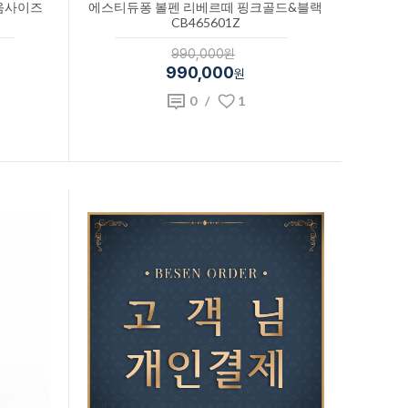
움사이즈
에스티듀퐁 볼펜 리베르떼 핑크골드&블랙
CB465601Z
990,000원
990,000
원
0
/
1