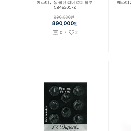
에스티듀퐁 볼펜 리베르떼 블루
에스티
CB465017Z
890,000원
890,000
원
0
/
2