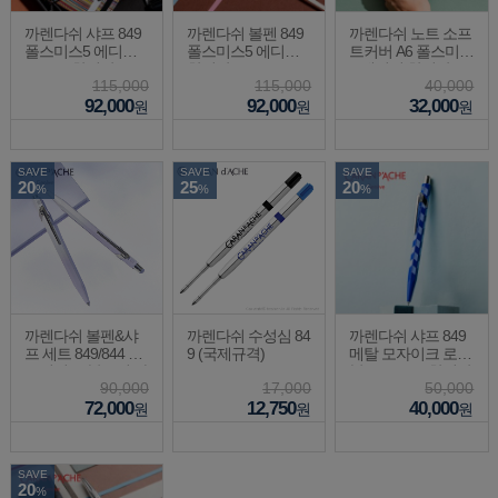
까렌다쉬 샤프 849
까렌다쉬 볼펜 849
까렌다쉬 노트 소프
폴스미스5 에디션
폴스미스5 에디션
트커버 A6 폴스미스
0.5mm 한정판
한정판
5 에디션 한정판
115,000
115,000
40,000
92,000
92,000
32,000
원
원
원
SAVE
SAVE
SAVE
20
25
20
%
%
%
까렌다쉬 볼펜&샤
까렌다쉬 수성심 84
까렌다쉬 샤프 849
프 세트 849/844 트
9 (국제규격)
메탈 모자이크 로열
로피컬10 블루밍 라
블루 0.5mm 한정판
90,000
17,000
50,000
벤더 한정판
72,000
12,750
40,000
원
원
원
SAVE
20
%