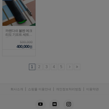
까렌다쉬 볼펜 에크
리도 기프트 세트
폴스미스5 에디션
500,000
한정판
400,000
원
1
2
3
4
5
|
|
|
회사소개
쇼핑몰 이용안내
개인정보처리방침
이용약관