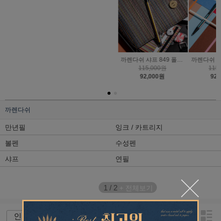
까렌다쉬 샤프 849 폴스미스5 에디션 0.5mm 한정판
까렌다쉬 볼펜 849 폴스미스5 에디션 한정판
까렌다쉬 볼펜 에크리도 기프트 세트 폴스미스5 에디션 한정판
115,000원
115,000원
500,000원
92,000원
92,000원
400,000원
까렌다쉬
만년필
잉크 / 카트리지
볼펜
수성펜
샤프
연필
1
/
2
+ 전체보기