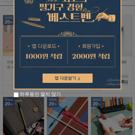
SAVE
20
%
까렌다쉬 볼펜&샤
까렌다쉬 볼펜 849
까렌다쉬 샤프 849
프 세트 849 호라이
커스터마이징
커스터마이징
즌 한정판
90,000
75,000
75,000
72,000
75,000
75,000
원
원
원
하루동안 열지 않기
SAVE
SAVE
SAVE
20
20
20
%
%
%