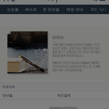
BESEN MASTERPIECE, SINCE 2004
신상품
베스트
첫 만년필
매장 안내
각인 안내
지오이아
만년필
개인결제