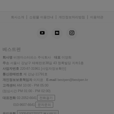
|
|
|
회사소개
쇼핑몰 이용안내
개인정보처리방침
이용약관
베스트펜
회사명
비젠마스터피스 주식회사
대표
이양희
주소
서울시 강남구 테헤란로38길 43 청록빌딩 지하1층
사업자번호
220-87-31961
[사업자정보확인]
통신판매번호
제 강남-11791호
개인정보보호책임자
이지윤
E-mail
bestpen@bestpen.kr
고객센터
AM 10:00 - PM 05:00
(점심시간 PM 01:00 - PM 02:00)
대표전화
02-2052-6641
전화걸기
010-9607-6641
문자문의
우리은행
1005404270377
복사하기