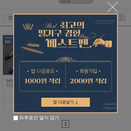
1
/
1
+ 전체보기
SAVE
50
%
[베펜 할인] 지오이
지오이아 개인결제
아 만년필 한정판
창
리버티 아일랜드
431,000
1,000
(매장 재고)
215,500
1,000
원
원
하루동안 열지 않기
1