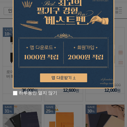
SAVE
SAVE
10
20
%
%
로이텀 노트 하드커
라이프 노트 노블 (A
미도리 MD노트
버 80g (A5)(줄지/무
4/A5/B5/B6)(유선/무
지/방안/도트)
선/모눈)
40,000
15,750
12,000
36,000
12,600
12,000
원
원
원
하루동안 열지 않기
SAVE
SAVE
SAVE
31
25
30
%
%
%