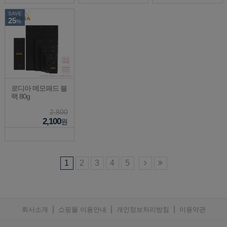
SAVE
25
%
로디아 메모패드 블
랙 80g
2,800
2,100
원
1
2
3
4
5
|
|
|
회사소개
쇼핑몰 이용안내
개인정보처리방침
이용약관