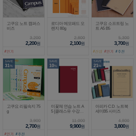
고쿠요 노트 캠퍼스
로디아 메모패드 오
고쿠요 소프트링 노
비즈
렌지 80g
트 A5 B5
3,200
2,800
5,300
2,200
2,100
3,700
원
원
원
SAVE
SAVE
SAVE
31
10
21
%
%
%
고쿠요 리필속지 75
미꽃체 연습 노트 A
아피카 C.D. 노트북
g
5 [클래스유 수강생
세미B5 사이즈
전용]
3,900
11,000
4,800
2,700
9,900
3,800
원
원
원