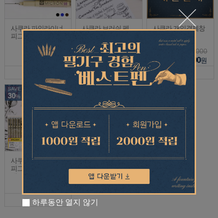
사쿠라 파인라이너
사쿠라 브러쉬 펜
사쿠라 개인결제창
피그마 마이크론
피그마
2,000
2,500
1,000
1,200
1,500
1,000
원
원
원
SAVE
30
%
사쿠라 파인라이너
피그마 마이크론 블
랙 6자루 세트
Sold Out
하루동안 열지 않기