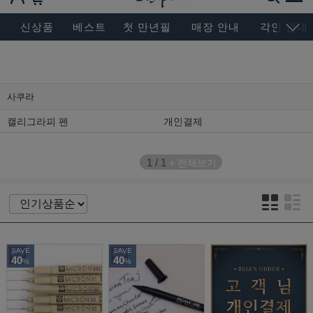
BESEN MASTERPIECE, SINCE 2004
신상품
베스트
첫 만년필
매장 안내
각인 안내
사쿠라
캘리그라피 펜
개인결제
1
/
1
+ 전체보기
SAVE
SAVE
40
40
%
%