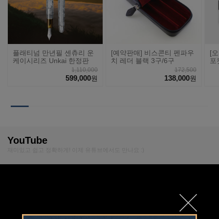
플래티넘 만년필 센츄리 운
[예약판매] 비스콘티 펜파우
[
케이시리즈 Unkai 한정판
치 레더 블랙 3구/6구
포
션
1,110,000
172,500
599,000
138,000
원
원
YouTube
재미있고 쉽고 정확하게! 이제 유튜브에서도 만나요 :)