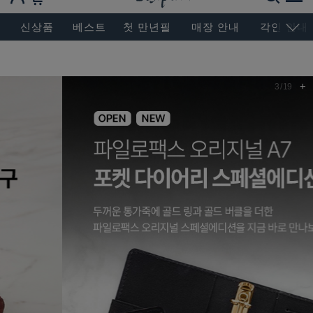
BESEN MASTERPIECE, SINCE 2004
신상품
베스트
첫 만년필
매장 안내
각인 안내
+
3
/
19