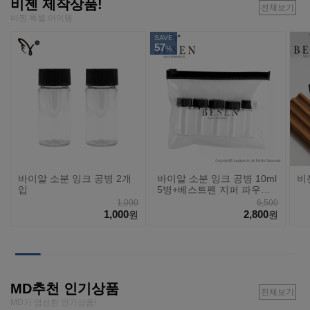
비젠 제작상품!
전체보기
비젠 특별 아이템
SAVE
57
%
바이알 소분 잉크 공병 2개
바이알 소분 잉크 공병 10ml
비
입
5병+베스트펜 지퍼 파우치
세트
1,000
6,500
1,000
2,800
원
원
MD추천 인기상품
전체보기
MD가 엄선한 인기상품!