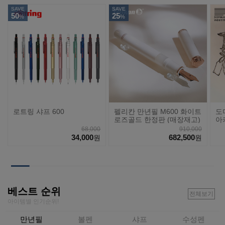
SAVE
SAVE
50
25
%
%
로트링 샤프 600
펠리칸 만년필 M600 화이트
도
로즈골드 한정판 (매장재고)
아
68,000
910,000
34,000
682,500
원
원
베스트 순위
전체보기
아이템별 인기순위!
만년필
볼펜
샤프
수성펜