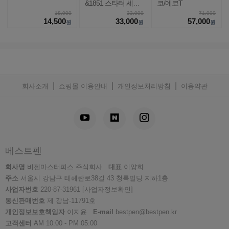
&1851 스타터 세트
코/에코T
EF촉
18,000
33,000
71,000
14,500
33,000
57,000
원
원
원
|
|
|
회사소개
쇼핑몰 이용안내
개인정보처리방침
이용약관
베스트펜
회사명
비젠마스터피스 주식회사
대표
이양희
주소
서울시 강남구 테헤란로38길 43 청록빌딩 지하1층
사업자번호
220-87-31961
[사업자정보확인]
통신판매번호
제 강남-11791호
개인정보보호책임자
이지윤
E-mail
bestpen@bestpen.kr
고객센터
AM 10:00 - PM 05:00