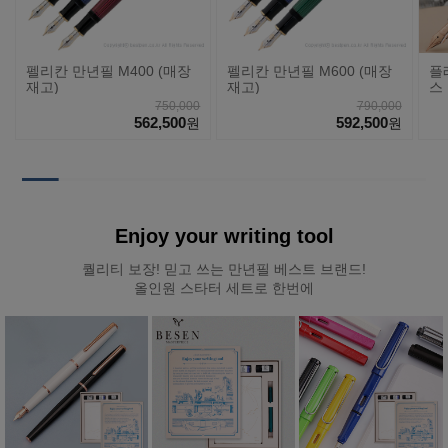
펠리칸 만년필 M400 (매장
펠리칸 만년필 M600 (매장
플
재고)
재고)
스 
#5
750,000
790,000
562,500
592,500
원
원
Enjoy your writing tool
퀄리티 보장! 믿고 쓰는 만년필 베스트 브랜드!
올인원 스타터 세트로 한번에