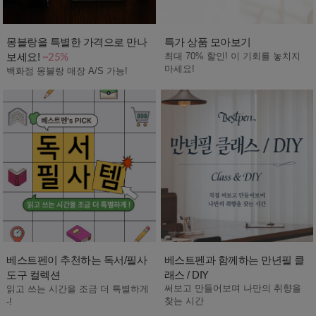
몽블랑을 특별한 가격으로 만나
특가 상품 모아보기
보세요!
최대 70% 할인! 이 기회를 놓치지
~25%
마세요!
백화점 몽블랑 매장 A/S 가능!
베스트펜이 추천하는 독서/필사
베스트펜과 함께하는 만년필 클
도구 컬렉션
래스 / DIY
써보고 만들어보며 나만의 취향을
읽고 쓰는 시간을 조금 더 특별하게
찾는 시간
-!