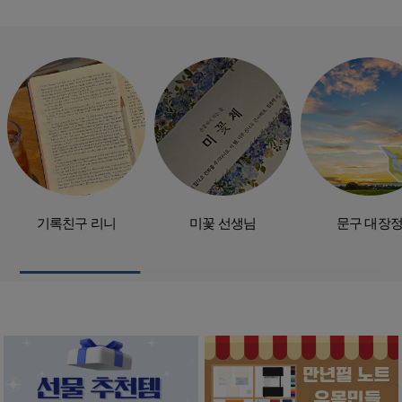
기록친구 리니
미꽃 선생님
문구 대장