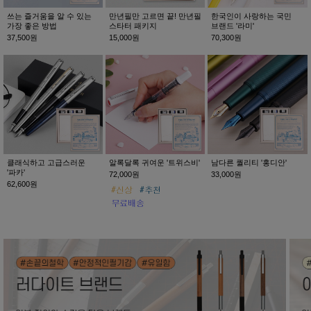
쓰는 즐거움을 알 수 있는
만년필만 고르면 끝! 만년필
한국인이 사랑하는 국민
가장 좋은 방법
스타터 패키지
브랜드 '라미'
37,500원
15,000원
70,300원
클래식하고 고급스러운
알록달록 귀여운 '트위스비'
남다른 퀄리티 '홍디안'
'파카'
72,000원
33,000원
62,600원