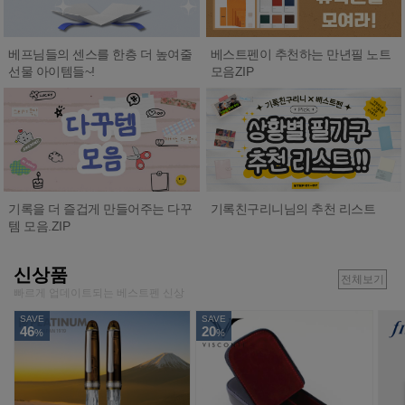
베프님들의 센스를 한층 더 높여줄
베스트펜이 추천하는 만년필 노트
선물 아이템들~!
모음ZIP
기록친구리니님의 추천 리스트
기록을 더 즐겁게 만들어주는 다꾸
템 모음.ZIP
신상품
전체보기
빠르게 업데이트되는 베스트펜 신상
SAVE
SAVE
46
20
%
%