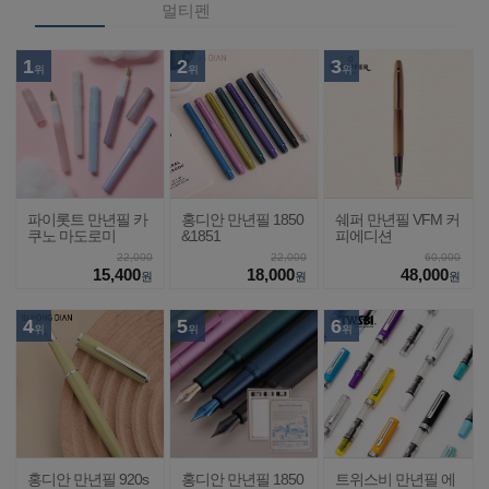
멀티펜
1
2
3
위
위
위
파이롯트 만년필 카
홍디안 만년필 1850
쉐퍼 만년필 VFM 커
쿠노 마도로미
&1851
피에디션
22,000
22,000
60,000
15,400
18,000
48,000
원
원
원
4
5
6
위
위
위
홍디안 만년필 920s
홍디안 만년필 1850
트위스비 만년필 에