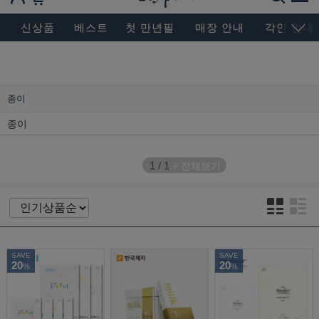
BESEN MASTERPIECE, SINCE 2004
신상품
베스트
첫 만년필
매장 안내
각인 안내
종이
종이
1
/
1
+ 전체보기
SAVE
SAVE
20
20
%
%