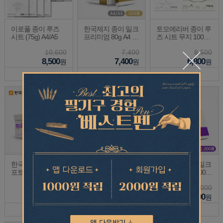
이로풀 종이 루즈
한국제지 종이 밀크
토모에리버 종이 루
시트 (75g) A4/A5
프리미엄 80g A4 A5
즈 시트 무지 100장
500매
(52g) A4/A5
10,600
7,400
8,500
8,500
7,400
6,800
원
원
원
SAVE
10
%
한국제지 종이 밀크
글입다 레저버 페이
한국제지 종이 밀크
포토 120g A4 A5 20
퍼 50매 A5 140g
포토 120g A4 2000
0매
매
6,200
5,000
51,000
6,200
4,500
51,000
원
원
원