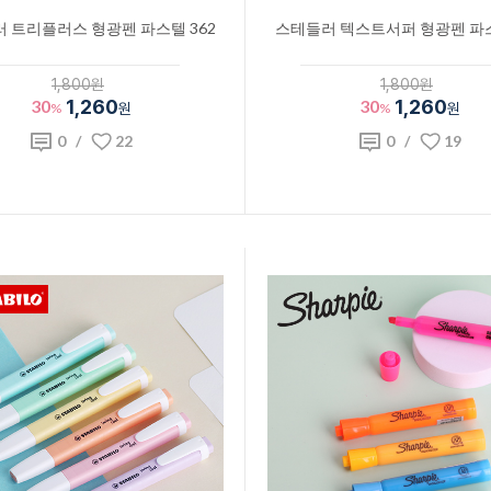
 트리플러스 형광펜 파스텔 362
스테들러 텍스트서퍼 형광펜 파스
1,800원
1,800원
30
1,260
30
1,260
%
원
%
원
0
/
22
0
/
19