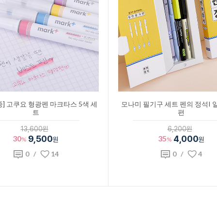
] 고쿠요 형광펜 마크타스 5색 세
모나미 필기구 세트 펜의 정석I 
트
편
13,600원
6,200원
30
9,500
35
4,000
%
원
%
원
0
/
14
0
/
4