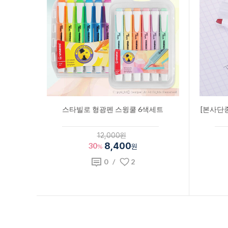
스타빌로 형광펜 스윙쿨 6색세트
[본사단종
12,000원
30
8,400
%
원
0
/
2