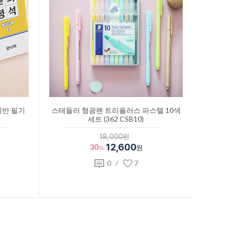
일반 필기
스테들러 형광펜 트리플러스 파스텔 10색
세트 (362 CSB10)
18,000원
30
12,600
%
원
0
/
7