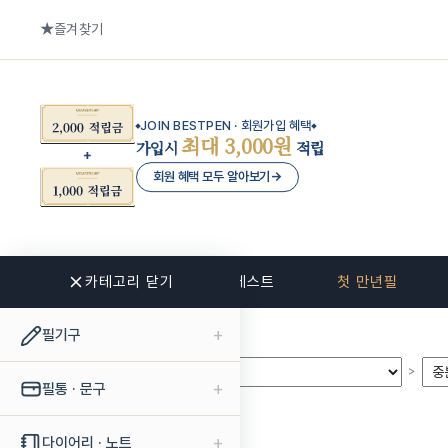
즐겨찾기
JOIN BESTPEN · 회원가입 혜택
최대 3,000원
가입시
적립
회원 혜택 모두 알아보기
→
카테고리 닫기
신상품
베스트
첫 만년필
+
필기구
>
>
+
필통 · 문구
+
다이어리 · 노트