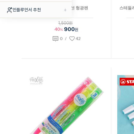
파이롯트 프릭션 형광펜
스테들러
+
인플루언서 추천
1,500원
40
900
%
원
0
/
42