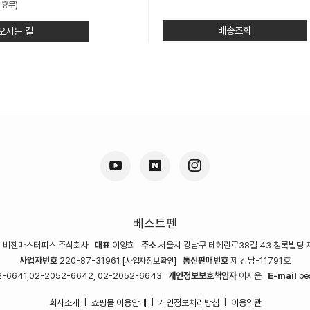
 휴무)
배송조회
오시는 길
베스트펜
명
비젠마스터피스 주식회사
대표
이양희
주소
서울시 강남구 테헤란로38길 43 청록빌딩 
사업자번호
220-87-31961
통신판매번호
제 강남-11791호
[사업자정보확인]
-6641,02-2052-6642, 02-2052-6643
개인정보보호책임자
이지윤
E-mail
be
회사소개
쇼핑몰 이용안내
개인정보처리방침
이용약관
|
|
|