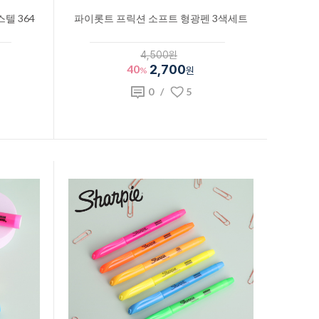
텔 364
파이롯트 프릭션 소프트 형광펜 3색세트
4,500원
40
2,700
%
원
0
/
5