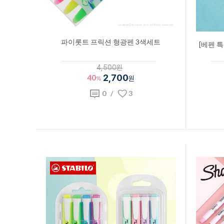
파이롯트 프릭션 형광펜 3색세트
[베펜 
4,500원
40
2,700
%
원
0
/
3