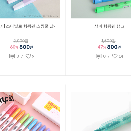
특가] 스타빌로 형광펜 스윙쿨 낱개
샤피 형광펜 탱크
2,000원
1,500원
60
800
47
800
%
원
%
원
0
/
9
0
/
14