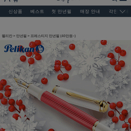
BESEN MASTERPIECE, SINCE 2004
신상품
베스트
첫 만년필
매장 안내
각인 안내
펠리칸
>
만년필
>
프레스티지 만년필 (40만원~)