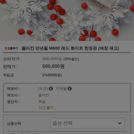
펠리칸 만년필 M600 레드 화이트 한정판 (매장 재고)
소비자가 :
800,000원
(
25
%할인)
600,000원
판매가 :
적립금
1%(6000원)
배송비 :
(조건)
지역별
제조사 :
펠리칸
원산지 :
독일
각인 불가
상품선택