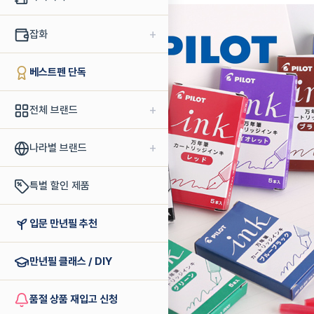
+
잡화
베스트펜 단독
+
전체 브랜드
+
나라별 브랜드
특별 할인 제품
입문 만년필 추천
만년필 클래스 / DIY
품절 상품 재입고 신청