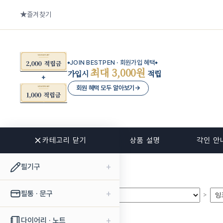
즐겨찾기
JOIN BESTPEN · 회원가입 혜택
최대 3,000원
가입시
적립
회원 혜택 모두 알아보기
→
카테고리 닫기
관련 상품
상품 설명
각인 안
+
필기구
+
필통 · 문구
>
>
+
다이어리 · 노트