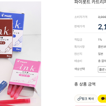
파이롯트 카트리지
소비자가격
3,00
2,
판매가격
적립금
1%
특이사항
품번:I
원산지
일본
배송비
총 결제
색상선택
총 상품 금액
링크 복사