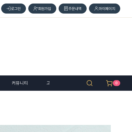
로그인
회원가입
주문내역
마이페이지
커뮤니티
고객 센터
0