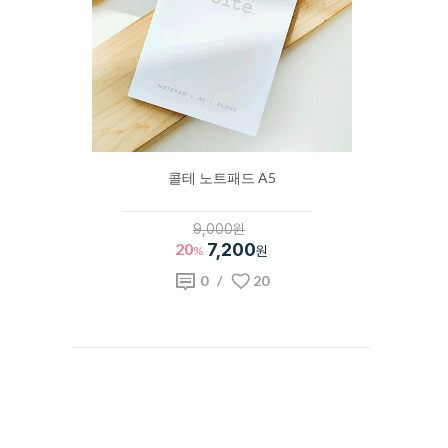
콜테 노트패드 A5
9,000원
20
7,200
%
원
0
/
20