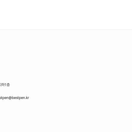
지하1층
stpen@bestpen.kr