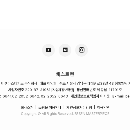
베스트펜
명
비젠마스터피스 주식회사
대표
이양희
주소
서울시 강남구 테헤란로38길 43 청록빌딩 
사업자번호
220-87-31961
통신판매번호
제 강남-11791호
[사업자정보확인]
-6641,02-2052-6642, 02-2052-6643
개인정보보호책임자
이지윤
E-mail
be
회사소개
쇼핑몰 이용안내
개인정보처리방침
이용약관
|
|
|
Copyright © All Rights Reserved. BESEN MASTERPIECE