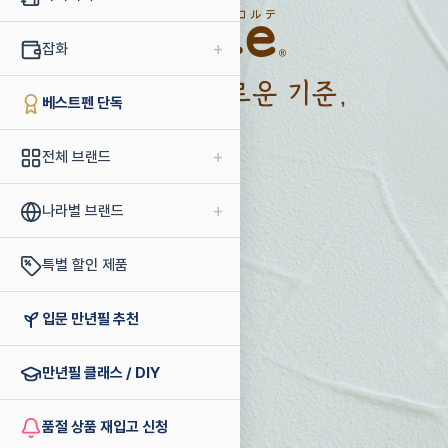
+
잡화
베스트펜 단독
+
전체 브랜드
+
나라별 브랜드
특별 할인 제품
입문 만년필 추천
만년필 클래스 / DIY
품절 상품 재입고 신청