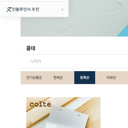
+
인플루언서 추천
콜테
· 노트(1)
인기상품순
판매순
등록순
리뷰순