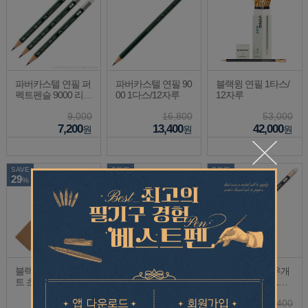
파버카스텔 연필 퍼
파버카스텔 연필 90
블랙윙 연필 1타스/
펙트펜슬 9000 리필
00 1다스/12자루
12자루
3자루
9,000
16,800
53,000
7,200
13,400
42,000
원
원
원
SAVE
SAVE
SAVE
29
20
20
%
%
%
블랙윙 연필 포레스
파버카스텔 지우개
파버카스텔 지우개
트 초이스 더즌 (1타
연필 9000 1다스/12
연필 골드파버 1다
스/12자루) HB
자루
스/12자루
6,500
24,000
8,400