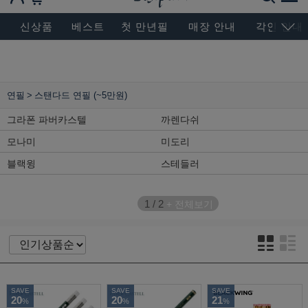
BESEN MASTERPIECE, SINCE 2004
신상품
베스트
첫 만년필
매장 안내
각인 안내
연필
스탠다드 연필 (~5만원)
그라폰 파버카스텔
까렌다쉬
모나미
미도리
블랙윙
스테들러
1
/
2
+ 전체보기
SAVE
SAVE
SAVE
20
20
21
%
%
%