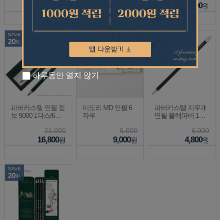
4,600
19,200
6,700
원
원
원
SAVE
SAVE
20
20
%
%
하루동안 열지 않기
파버카스텔 연필 점
미도리 MD 연필 6
파버카스텔 지우개
보 9000 1다스/6자
자루
연필 블랙파버 1다
루
스/12자루
21,000
9,000
6,000
16,800
9,000
4,800
원
원
원
SAVE
20
%