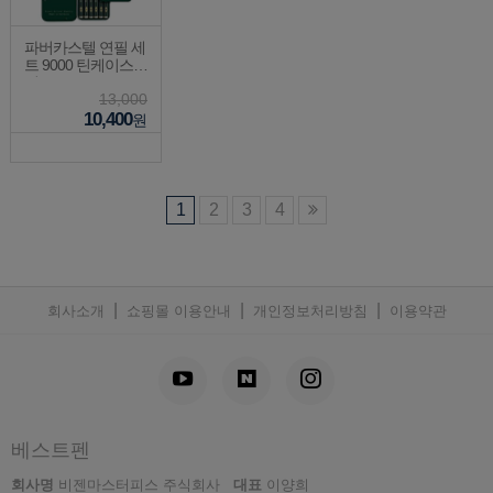
파버카스텔 연필 세
트 9000 틴케이스 6
입
13,000
10,400
원
1
2
3
4
|
|
|
회사소개
쇼핑몰 이용안내
개인정보처리방침
이용약관
베스트펜
회사명
비젠마스터피스 주식회사
대표
이양희