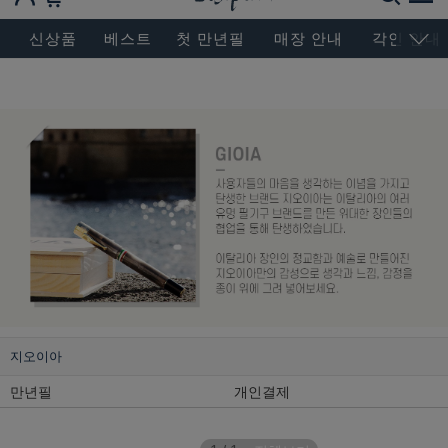
BESEN MASTERPIECE, SINCE 2004
신상품
베스트
첫 만년필
매장 안내
각인 안내
지오이아
만년필
개인결제