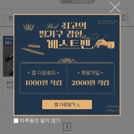
1
/
1
+ 전체보기
SAVE
50
%
[베펜 할인] 지오이
지오이아 개인결제
아 만년필 한정판
창
리버티 아일랜드
431,000
1,000
(매장 재고)
215,500
1,000
원
원
하루동안 열지 않기
1