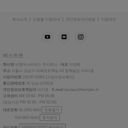
|
|
|
회사소개
쇼핑몰 이용안내
개인정보처리방침
이용약관
베스트펜
회사명
비젠마스터피스 주식회사
대표
이양희
주소
서울시 강남구 테헤란로38길 43 청록빌딩 지하1층
사업자번호
220-87-31961
[사업자정보확인]
통신판매번호
제 강남-11791호
개인정보보호책임자
이지윤
E-mail
bestpen@bestpen.kr
고객센터
AM 10:00 - PM 05:00
(점심시간 PM 01:00 - PM 02:00)
대표전화
02-2052-6641
전화걸기
010-9607-6641
문자문의
우리은행
1005404270377
복사하기