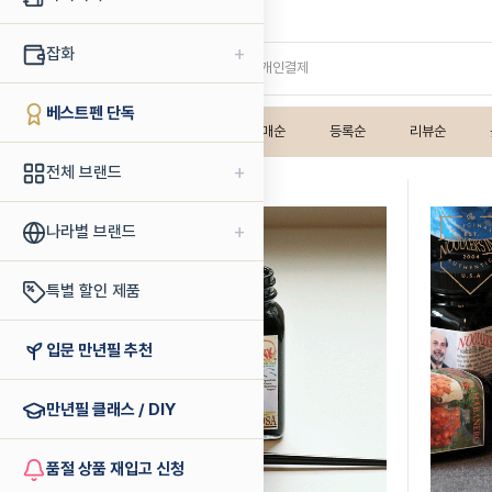
누들러
+
잡화
· 잉크 / 카트리지(4)
· 개인결제
베스트펜 단독
인기상품순
판매순
등록순
리뷰순
+
전체 브랜드
+
나라별 브랜드
특별 할인 제품
입문 만년필 추천
만년필 클래스 / DIY
품절 상품 재입고 신청