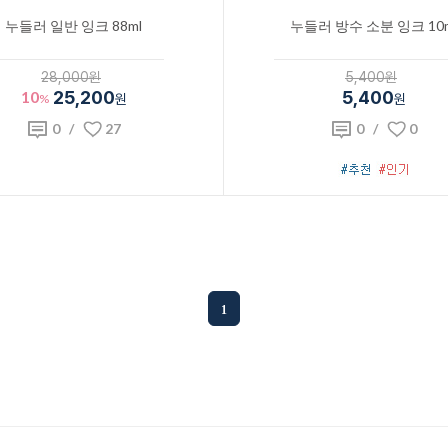
누들러 일반 잉크 88ml
누들러 방수 소분 잉크 10m
28,000원
5,400원
10
25,200
5,400
%
원
원
0
/
27
0
/
0
1