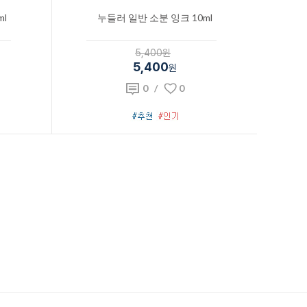
l
누들러 일반 소분 잉크 10ml
5,400원
5,400
원
0
/
0