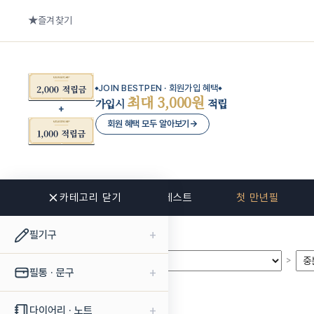
즐겨찾기
JOIN BESTPEN · 회원가입 혜택
최대 3,000원
가입시
적립
회원 혜택 모두 알아보기
→
카테고리 닫기
신상품
베스트
첫 만년필
+
필기구
>
>
+
필통 · 문구
+
다이어리 · 노트