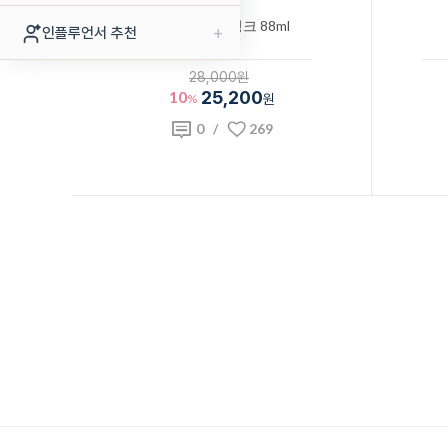
누들러 방수 잉크 88ml
+
인플루언서 추천
28,000원
10
25,200
%
원
0
/
269