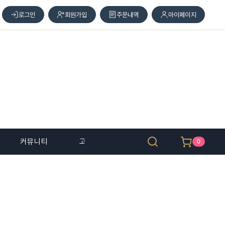
로그인
회원가입
주문내역
마이페이지
커뮤니티
고객 센터
0