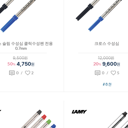
 슬림 수성심 클릭수성펜 전용
크로스 수성심
0.7mm
9,500원
12,000원
50
4,750
20
9,600
%
원
%
원
0
/
2
0
/
5