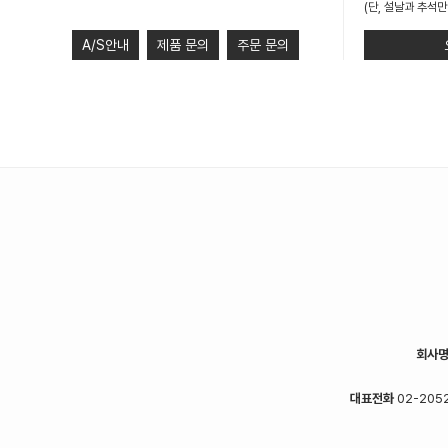
(단, 설날과 추석만
A/S안내
제품 문의
주문 문의
회사
대표전화
02-2052