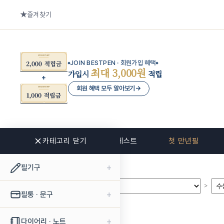
즐겨찾기
JOIN BESTPEN · 회원가입 혜택
최대 3,000원
가입시
적립
회원 혜택 모두 알아보기
→
카테고리 닫기
신상품
베스트
첫 만년필
+
필기구
>
>
+
필통 · 문구
+
다이어리 · 노트