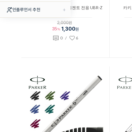
유니 볼펜심 수성 유니볼젠토 전용 UBR-Z
카키
+
인플루언서 추천
2,000원
35
1,300
%
원
0
/
6