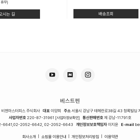
 휴무)
배송조회
오시는 길
베스트펜
명
비젠마스터피스 주식회사
대표
이양희
주소
서울시 강남구 테헤란로38길 43 청록빌딩 
사업자번호
220-87-31961
통신판매번호
제 강남-11791호
[사업자정보확인]
-6641,02-2052-6642, 02-2052-6643
개인정보보호책임자
이지윤
E-mail
be
회사소개
쇼핑몰 이용안내
개인정보처리방침
이용약관
|
|
|