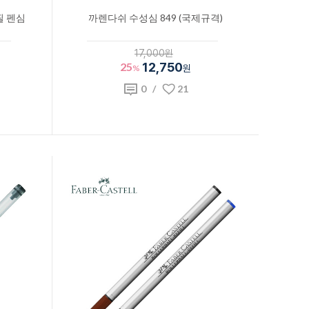
필 펜심
까렌다쉬 수성심 849 (국제규격)
17,000원
25
12,750
%
원
0
/
21