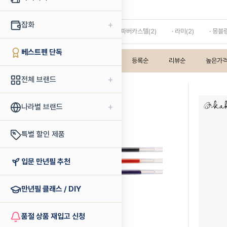
수성펜 부속품
+
잡화
· 까렌다쉬(1)
· 그라폰 파버카스텔(2)
· 라미(2)
· 몽블
베스트펜 단독
인기상품순
판매순
등록순
리뷰순
높은가
+
전체 브랜드
+
나라별 브랜드
특별 할인 제품
입문 만년필 추천
만년필 클래스 / DIY
품절 상품 재입고 신청