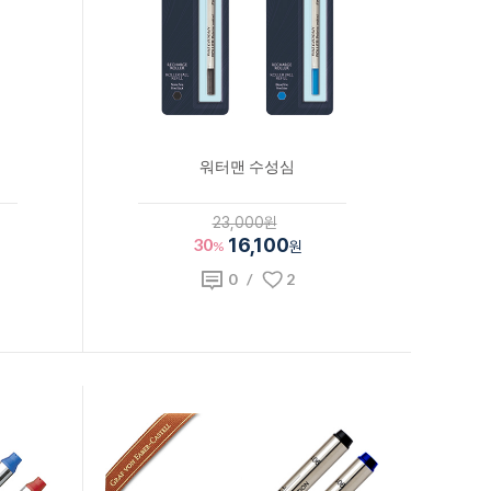
워터맨 수성심
23,000원
30
16,100
%
원
0
/
2