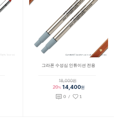
그라폰 수성심 인튜이션 전용
18,000원
20
14,400
%
원
0
/
1