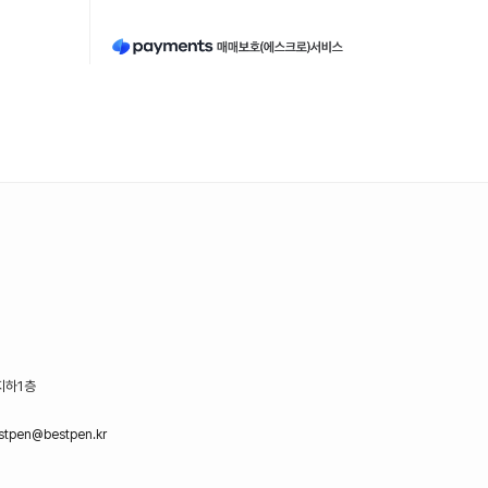
지하1층
stpen@bestpen.kr