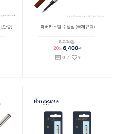
[단종]
파버카스텔 수성심 (국제규격)
8,000원
20
6,400
%
원
0
/
9