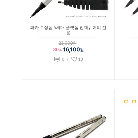
파카 수성심 5세대 플랫폼 인제뉴어티 전
용
23,000원
30
16,100
%
원
0
/
13