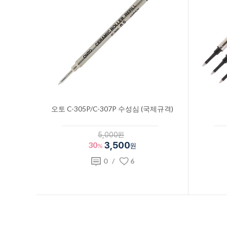
오토 C-305P/C-307P 수성심 (국제규격)
5,000원
30
3,500
%
원
0
/
6