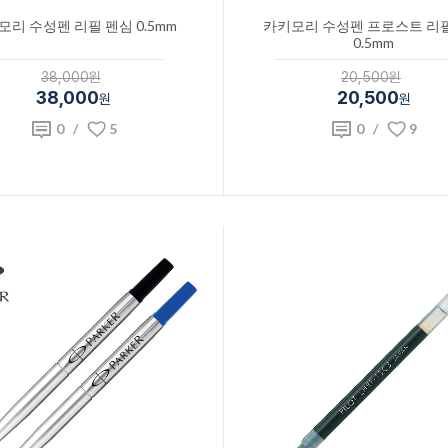
모리 수성펜 리필 펜심 0.5mm
카키모리 수성펜 프로스트 리
0.5mm
38,000원
20,500원
38,000
20,500
원
원
0
/
5
0
/
9