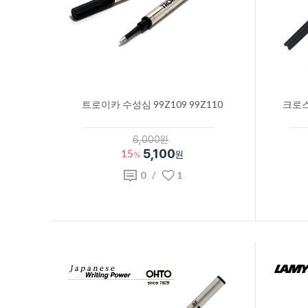
트로이카 수성심 99Z109 99Z110
크로스
6,000원
15
5,100
%
원
0
/
1