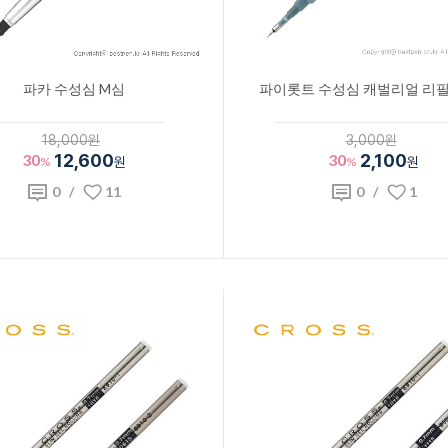
파카 수성심 M심
파이롯트 수성심 캐벌리얼 리필 
18,000원
3,000원
30
12,600
30
2,100
%
원
%
원
0
/
11
0
/
1