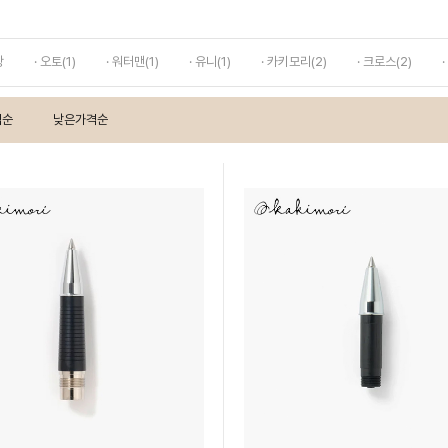
랑
· 오토(1)
· 워터맨(1)
· 유니(1)
· 카키모리(2)
· 크로스(2)
격순
낮은가격순