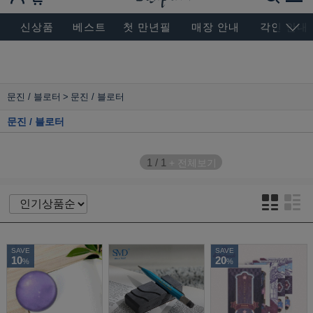
BESEN MASTERPIECE, SINCE 2004
신상품
베스트
첫 만년필
매장 안내
각인 안내
문진 / 블로터
문진 / 블로터
문진 / 블로터
1
/
1
+ 전체보기
SAVE
SAVE
10
20
%
%