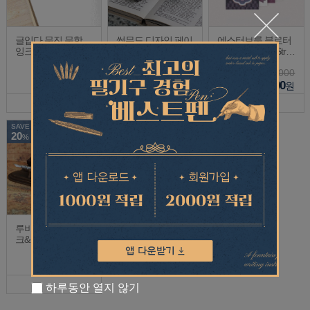
글입다 문진 문학
썸무드 디자인 페이
에스터브룩 블로터
잉크
퍼 웨이트
페이퍼 Sakura Stre
et 한정판
20,000
38,000
22,000
18,000
38,000
17,600
원
원
원
SAVE
20
%
루비나또 25cc 병잉
크&블로터&엔틱 우
드 딥펜 세트 RU76
Sold Out
40
하루동안 열지 않기