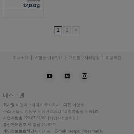
12,000
밤 30ml
12,000
원
1
2
|
|
|
회사소개
쇼핑몰 이용안내
개인정보처리방침
이용약관
베스트펜
회사명
비젠마스터피스 주식회사
대표
이양희
주소
서울시 강남구 테헤란로38길 43 청록빌딩 지하1층
사업자번호
220-87-31961
[사업자정보확인]
통신판매번호
제 강남-11791호
개인정보보호책임자
이지윤
E-mail
bestpen@bestpen.kr