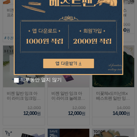
비젠 일반 잉크 잼
도미넌트인더스트
비젠 일반 잉크 스
프리미엄 30ml
리x베스트펜 펄 잉
탠다드 리필 30ml
크 하늘 에디션 25m
9,900
17,000
5,000
l
9,900
12,750
4,000
원
원
원
하루동안 열지 않기
비젠 일반 잉크 아
비젠 일반 잉크 아
미꽃체x도미넌트x
이 라이크 잉크잉크
이 라이크 눌레코디
베스트펜 일반 잉크
파도 30ml
아 눌레판타지아 30
새벽숲 소리 25ml
12,000
12,000
14,000
ml
스페셜에디션
12,000
12,000
14,000
원
원
원
SAVE
25
%