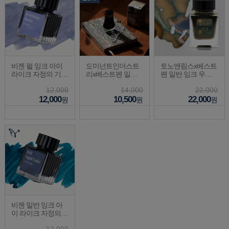
비젠 펄 잉크 아이
도미넌트인더스트
토노앤림스x베스트
라이크 자정의 기록
리x베스트펜 일반
펜 일반 잉크 우주
일렁이는 달 30ml
잉크 페어리 테일
의 석양 30ml
12,000
14,000
22,000
에디션 드림컴트리
12,000
10,500
22,000
25ml
원
원
원
비젠 일반 잉크 아
이 라이크 자정의
기록 고요한 호수의