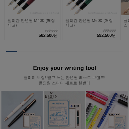
펠리칸 만년필 M400 (매장
펠리칸 만년필 M600 (매장
플
재고)
재고)
스 
#5
750,000
790,000
562,500
592,500
원
원
Enjoy your writing tool
퀄리티 보장! 믿고 쓰는 만년필 베스트 브랜드!
올인원 스타터 세트로 한번에