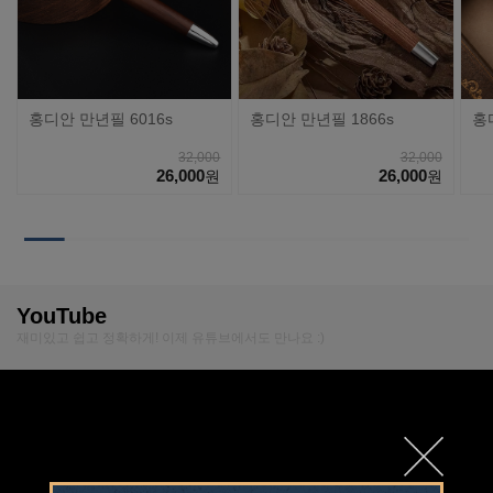
홍디안 만년필 6016s
홍디안 만년필 1866s
홍
32,000
32,000
26,000
26,000
원
원
YouTube
재미있고 쉽고 정확하게! 이제 유튜브에서도 만나요 :)