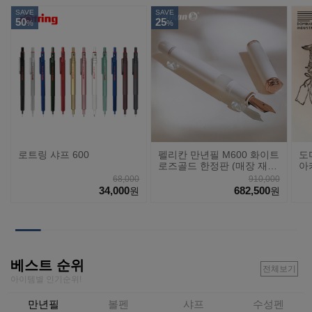
SAVE
SAVE
50
25
%
%
로트링 샤프 600
펠리칸 만년필 M600 화이트
도
로즈골드 한정판 (매장 재
아
고)
68,000
910,000
34,000
682,500
원
원
베스트 순위
전체보기
아이템별 인기순위!
만년필
볼펜
샤프
수성펜