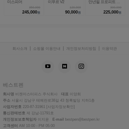
미스피어
이푸르 V2
만년필 프로피트 라
이트
350,000
120,000
300,000
245,000
90,000
225,000
원
원
원
|
|
|
회사소개
쇼핑몰 이용안내
개인정보처리방침
이용약관
베스트펜
회사명
비젠마스터피스 주식회사
대표
이양희
주소
서울시 강남구 테헤란로38길 43 청록빌딩 지하1층
사업자번호
220-87-31961
[사업자정보확인]
통신판매번호
제 강남-11791호
개인정보보호책임자
이지윤
E-mail
bestpen@bestpen.kr
고객센터
AM 10:00 - PM 05:00