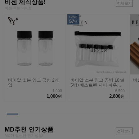
비젠 제작상품!
전체보기
비젠 특별 아이템
SAVE
57
%
바이알 소분 잉크 공병 2개
바이알 소분 잉크 공병 10ml
비
입
5병+베스트펜 지퍼 파우치
세트
1,000
6,500
1,000
2,800
원
원
MD추천 인기상품
전체보기
MD가 엄선한 인기상품!