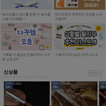
베프님들의 센스를 한층 더 높여줄
베스트펜이 추천하는 만년필 노트
선물 아이템들~!
모음ZIP
기록친구리니님의 추천 리스트
기록을 더 즐겁게 만들어주는 다꾸
템 모음.ZIP
신상품
전체보기
빠르게 업데이트되는 베스트펜 신상
SAVE
SAVE
SAV
19
19
20
%
%