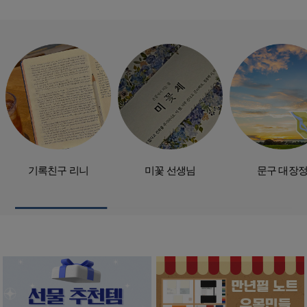
기록친구 리니
미꽃 선생님
문구 대장