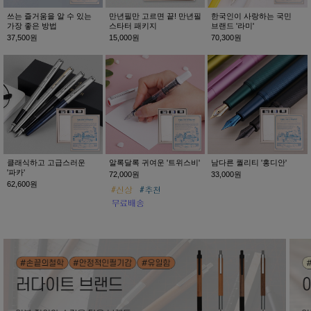
쓰는 즐거움을 알 수 있는
만년필만 고르면 끝! 만년필
한국인이 사랑하는 국민
가장 좋은 방법
스타터 패키지
브랜드 '라미'
37,500원
15,000원
70,300원
클래식하고 고급스러운
알록달록 귀여운 '트위스비'
남다른 퀄리티 '홍디안'
'파카'
72,000원
33,000원
62,600원