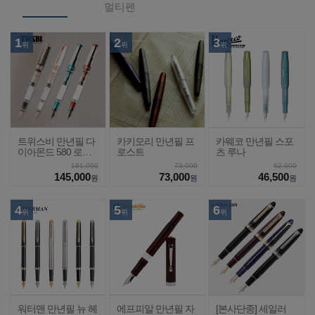
멀티펜
1
2
3
위
위
위
트위스비 만년필 다
카키모리 만년필 프
카웨코 만년필 스포
이아몬드 580 로즈
로스트
츠 루나
골드2
181,000
73,000
62,000
145,000
73,000
46,500
원
원
원
4
5
6
위
위
위
워터맨 만년필 뉴 헤
에프피알 만년필 자
[본사단종] 세일러