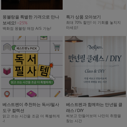
몽블랑을 특별한 가격으로 만나
특가 상품 모아보기
보세요!
최대 70% 할인! 이 기회를 놓치지
~25%
마세요!
백화점 몽블랑 매장 A/S 가능!
베스트펜이 추천하는 독서/필사
베스트펜과 함께하는 만년필 클
도구 컬렉션
래스 / DIY
써보고 만들어보며 나만의 취향을
읽고 쓰는 시간을 조금 더 특별하게
찾는 시간
-!