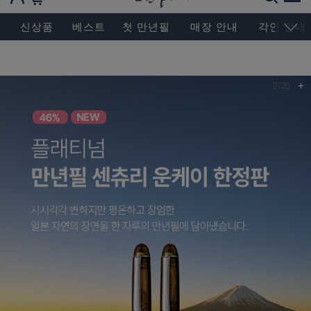
BESEN MASTERPIECE, SINCE 2004
신상품
베스트
첫 만년필
매장 안내
각인 안내
+
2
/
20