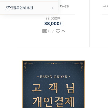
우딕 메모 홀더 자석형
우
+
인플루언서 추천
38,000원
38,000
원
0
/
75