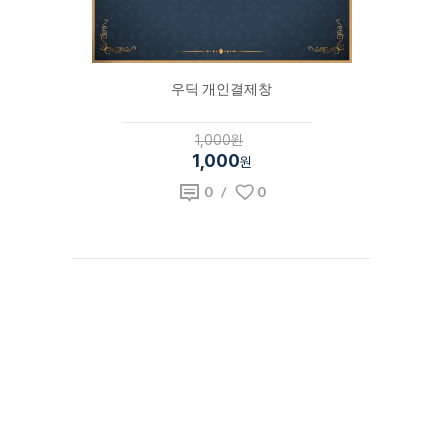
우딕 개인결제창
1,000원
1,000
원
0
/
0