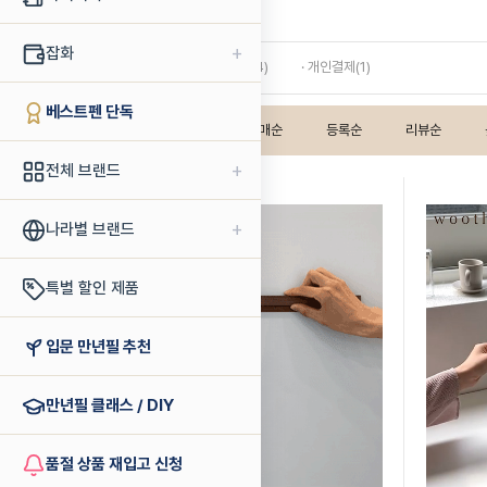
우딕
+
잡화
· 필통 / 펜 파우치 / 보관함(4)
· 개인결제(1)
베스트펜 단독
인기상품순
판매순
등록순
리뷰순
+
전체 브랜드
+
나라별 브랜드
특별 할인 제품
입문 만년필 추천
만년필 클래스 / DIY
품절 상품 재입고 신청