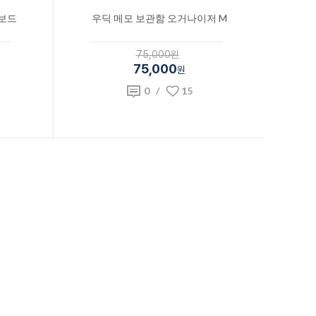
 보드
우딕 메모 보관함 오거나이저 M
75,000원
75,000
원
0
/
15