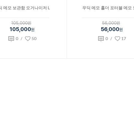
딕 메모 보관함 오거나이저 L
우딕 메모 홀더 포터블 메모
105,000원
56,000원
105,000
56,000
원
원
0
/
50
0
/
17