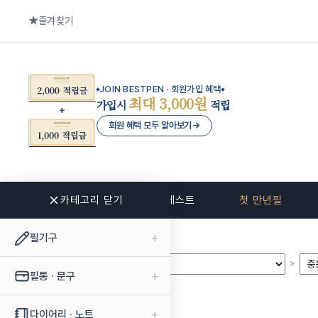
즐겨찾기
JOIN BESTPEN · 회원가입 혜택
최대 3,000원
가입시
적립
회원 혜택 모두 알아보기
→
카테고리 닫기
신상품
베스트
첫 만년필
+
필기구
>
>
+
필통 · 문구
+
다이어리 · 노트