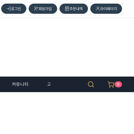
로그인
회원가입
주문내역
마이페이지
커뮤니티
고객 센터
0