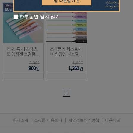
SAVE
SAVE
60
30
%
%
하루동안 열지 않기
[베펜 특가] 스타빌
스테들러 텍스트서
로 형광펜 스윙쿨
퍼 형광펜 파스텔 3
낱개
64
2,000
1,800
800
1,260
원
원
1
|
|
|
회사소개
쇼핑몰 이용안내
개인정보처리방침
이용약관