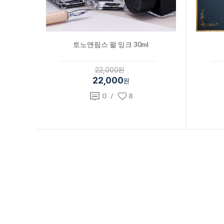
토노앤림스 펄 잉크 30ml
22,000원
22,000
원
0
/
8