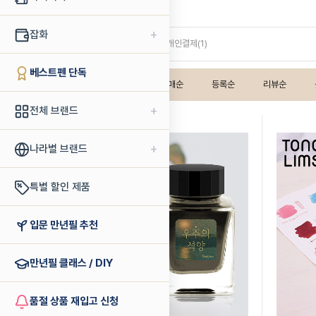
토노앤림스
+
잡화
· 잉크 / 카트리지(5)
· 개인결제(1)
베스트펜 단독
인기상품순
판매순
등록순
리뷰순
+
전체 브랜드
+
나라별 브랜드
특별 할인 제품
입문 만년필 추천
만년필 클래스 / DIY
품절 상품 재입고 신청