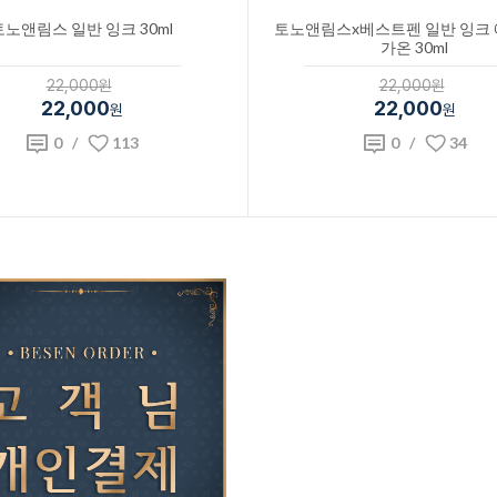
토노앤림스 일반 잉크 30ml
토노앤림스x베스트펜 일반 잉크
가온 30ml
22,000원
22,000원
22,000
22,000
원
원
0
/
113
0
/
34