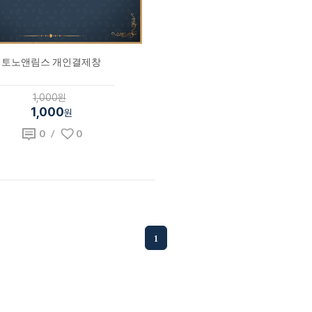
토노앤림스 개인결제창
1,000원
1,000
원
0
/
0
1