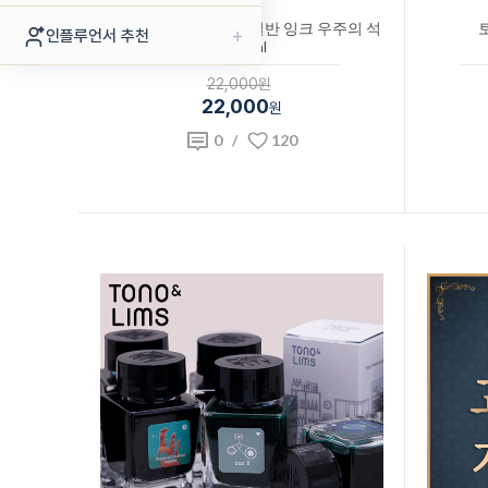
토노앤림스x베스트펜 일반 잉크 우주의 석
+
인플루언서 추천
양 30ml
22,000원
22,000
원
0
/
120