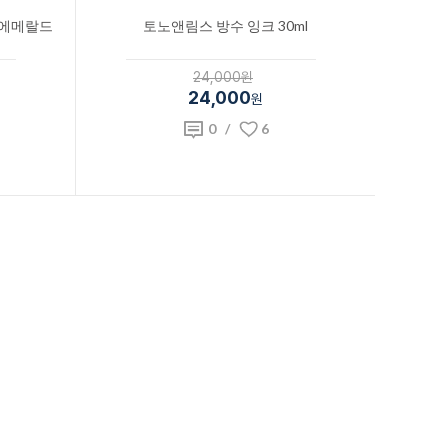
 에메랄드
토노앤림스 방수 잉크 30ml
24,000원
24,000
원
0
/
6