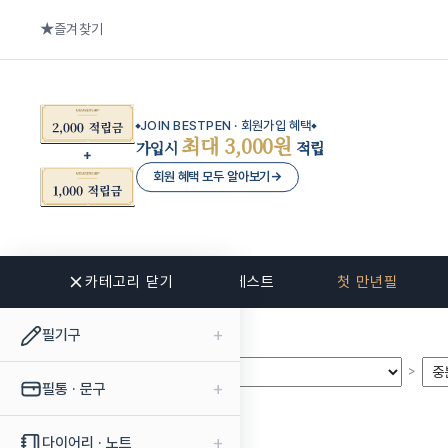
즐겨찾기
JOIN BESTPEN · 회원가입 혜택
최대 3,000원
가입시
적립
회원 혜택 모두 알아보기
→
카테고리 닫기
신상품
베스트
첫 만년필
+
필기구
>
>
+
필통 · 문구
+
다이어리 · 노트