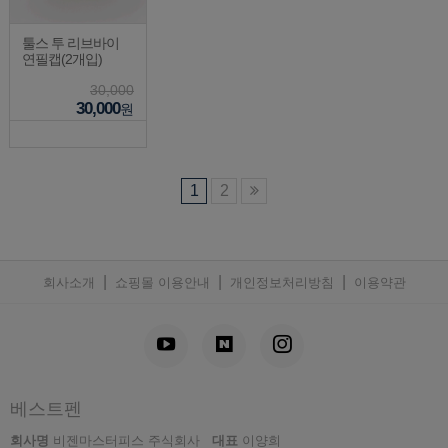
툴스 투 리브바이
연필캡(2개입)
30,000
30,000
원
1
2
|
|
|
회사소개
쇼핑몰 이용안내
개인정보처리방침
이용약관
베스트펜
회사명
비젠마스터피스 주식회사
대표
이양희