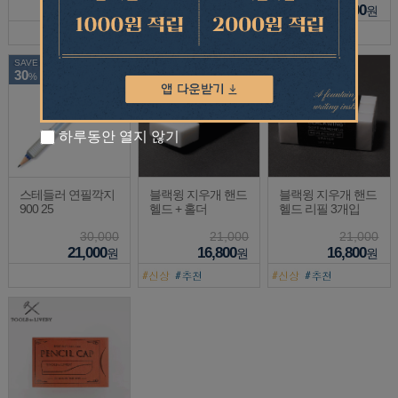
5,250
27,000
7,200
원
원
원
SAVE
SAVE
SAVE
30
20
20
%
%
%
하루동안 열지 않기
스테들러 연필깍지
블랙윙 지우개 핸드
블랙윙 지우개 핸드
900 25
헬드 + 홀더
헬드 리필 3개입
30,000
21,000
21,000
21,000
16,800
16,800
원
원
원