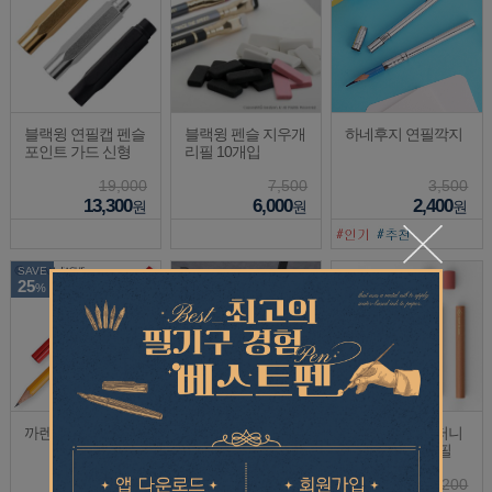
블랙윙 연필캡 펜슬
블랙윙 펜슬 지우개
하네후지 연필깍지
포인트 가드 신형
리필 10개입
19,000
7,500
3,500
13,300
6,000
2,400
원
원
원
SAVE
25
%
까렌다쉬 연필깍지
블랙윙 연필깍지 익
트래블러스 컴퍼니
스텐더
연필 지우개 리필
7,000
27,000
7,200