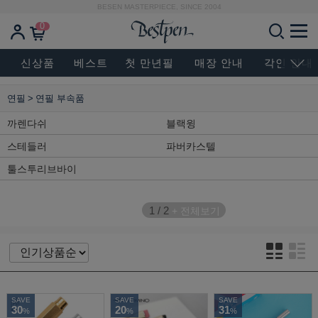
BESEN MASTERPIECE, SINCE 2004
0
신상품
베스트
첫 만년필
매장 안내
각인 안내
연필
연필 부속품
까렌다쉬
블랙윙
스테들러
파버카스텔
툴스투리브바이
1
/
2
+ 전체보기
SAVE
SAVE
SAVE
30
20
31
%
%
%