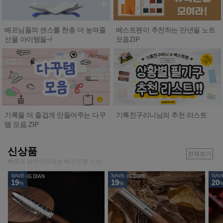
베프님들의 센스를 한층 더 높여줄
베스트펜이 추천하는 만년필 노트
선물 아이템들~!
모음ZIP
기록친구리니님의 추천 리스트
기록을 더 즐겁게 만들어주는 다꾸
템 모음.ZIP
신상품
전체보기
빠르게 업데이트되는 베스트펜 신상
SAVE
SAVE
SAV
19
19
20
%
%