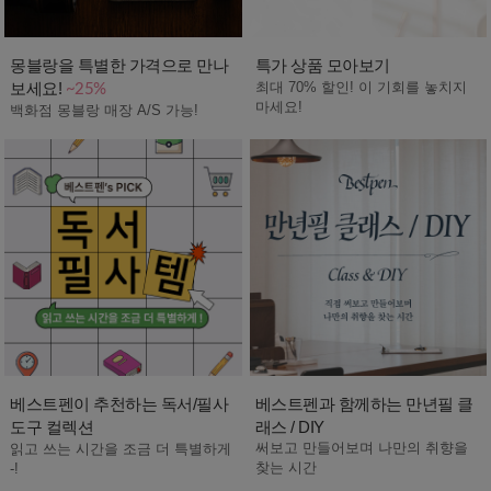
몽블랑을 특별한 가격으로 만나
특가 상품 모아보기
보세요!
최대 70% 할인! 이 기회를 놓치지
~25%
마세요!
백화점 몽블랑 매장 A/S 가능!
베스트펜이 추천하는 독서/필사
베스트펜과 함께하는 만년필 클
도구 컬렉션
래스 / DIY
써보고 만들어보며 나만의 취향을
읽고 쓰는 시간을 조금 더 특별하게
찾는 시간
-!