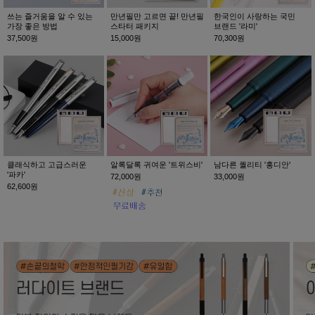
쓰는 즐거움을 알 수 있는
만년필만 고르면 끝! 만년필
한국인이 사랑하는 국민
가장 좋은 방법
스타터 패키지
브랜드 '라미'
37,500원
15,000원
70,300원
클래식하고 고급스러운
알록달록 귀여운 '트위스비'
남다른 퀄리티 '홍디안'
'파카'
72,000원
33,000원
62,600원