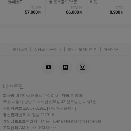
코/에코T
코 로즈골드/브론즈/
타렛
오
71,000
107,000
9,700
57,000
86,000
8,900
원
원
원
|
|
|
회사소개
쇼핑몰 이용안내
개인정보처리방침
이용약관
베스트펜
회사명
비젠마스터피스 주식회사
대표
이양희
주소
서울시 강남구 테헤란로38길 43 청록빌딩 지하1층
사업자번호
220-87-31961
[사업자정보확인]
통신판매번호
제 강남-11791호
개인정보보호책임자
이지윤
E-mail
bestpen@bestpen.kr
고객센터
AM 10:00 - PM 05:00