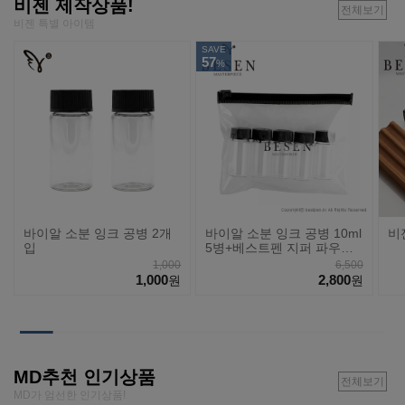
비젠 제작상품!
전체보기
비젠 특별 아이템
SAVE
57
%
바이알 소분 잉크 공병 2개
바이알 소분 잉크 공병 10ml
비
입
5병+베스트펜 지퍼 파우치
세트
1,000
6,500
1,000
2,800
원
원
MD추천 인기상품
전체보기
MD가 엄선한 인기상품!