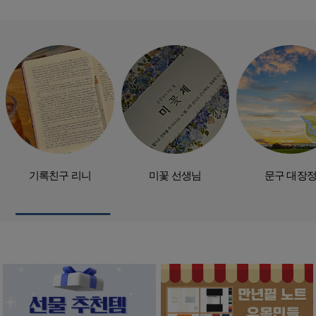
기록친구 리니
미꽃 선생님
문구 대장