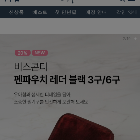
BESEN MASTERPIECE, SINCE 2004
신상품
베스트
첫 만년필
매장 안내
각인 안내
+
2
/
19