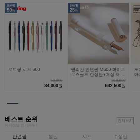
SAVE
SAVE
50
25
%
%
로트링 샤프 600
펠리칸 만년필 M600 화이트
도
로즈골드 한정판 (매장 재
아
고)
68,000
910,000
34,000
682,500
원
원
베스트 순위
전체보기
아이템별 인기순위!
만년필
볼펜
샤프
수성펜