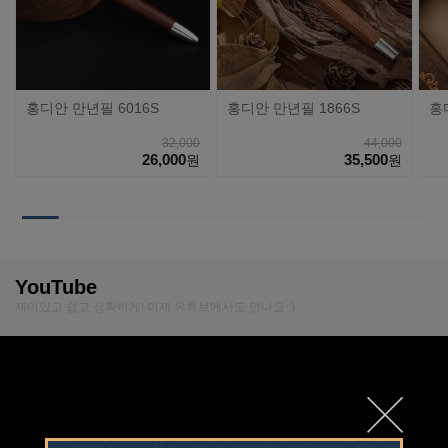
홍디안 만년필 6016S
홍디안 만년필 1866S
홍
32,000
44,000
26,000
35,500
원
원
YouTube
재미있고 쉽고 정확하게! 이제 유튜브에서도 만나요 :)