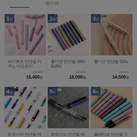
멀티펜
1
2
3
위
위
위
파이롯트 만년필 카
홍디안 만년필 1850
홍디안 만년필 920s
쿠노 마도로미
&1851
22,000
22,000
18,000
15,400
18,000
14,500
원
원
원
4
5
6
위
위
위
트위스비 만년필 에
트위스비 만년필 에
플래티넘 만년필 스