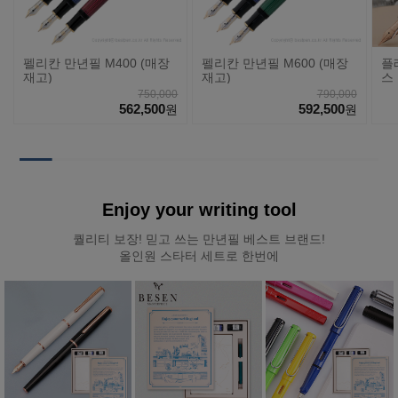
펠리칸 만년필 M400 (매장
펠리칸 만년필 M600 (매장
플
재고)
재고)
스 
#5
750,000
790,000
562,500
592,500
원
원
Enjoy your writing tool
퀄리티 보장! 믿고 쓰는 만년필 베스트 브랜드!
올인원 스타터 세트로 한번에