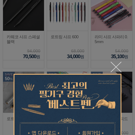
카웨코 샤프 스페셜
로트링 샤프 600
라미 샤프 사파리 0.
블랙
5mm
94,000
68,000
54,000
70,500
34,000
35,100
원
원
원
SAVE
SAVE
SAVE
50
25
50
%
%
%
로트링 샤프 800
까렌다쉬 샤프 849/
로트링 샤프 라피드
844 메탈 0.5/0.7mm
프로
126,000
65,000
68,000