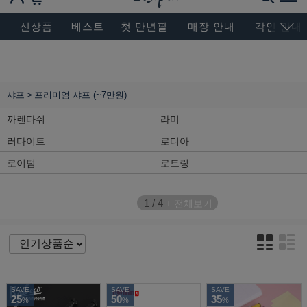
BESEN MASTERPIECE, SINCE 2004
신상품
베스트
첫 만년필
매장 안내
각인 안내
샤프
프리미엄 샤프 (~7만원)
까렌다쉬
라미
러다이트
로디아
로이텀
로트링
1
/
4
+ 전체보기
SAVE
SAVE
SAVE
25
50
35
%
%
%