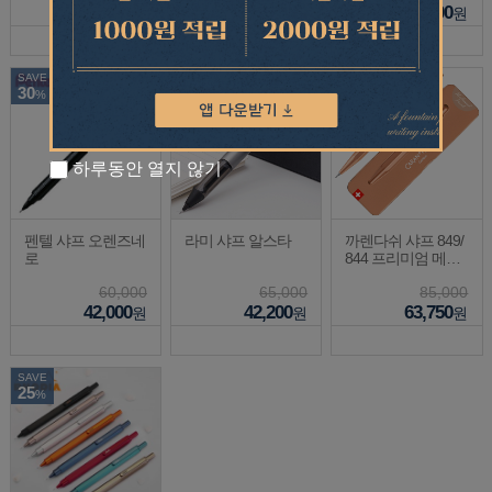
63,500
48,750
34,000
원
원
원
SAVE
SAVE
SAVE
30
35
25
%
%
%
하루동안 열지 않기
펜텔 샤프 오렌즈네
라미 샤프 알스타
까렌다쉬 샤프 849/
로
844 프리미엄 메탈
0.5/0.7mm
60,000
65,000
85,000
42,000
42,200
63,750
원
원
원
SAVE
25
%