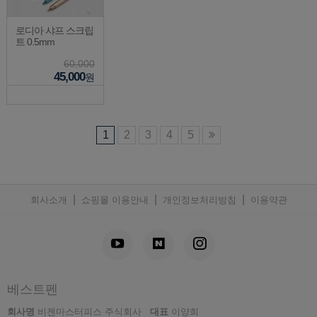
로디아 샤프 스크립
트 0.5mm
60,000
45,000
원
1
2
3
4
5
|
|
|
회사소개
쇼핑몰 이용안내
개인정보처리방침
이용약관
베스트펜
회사명
비젠마스터피스 주식회사
대표
이양희