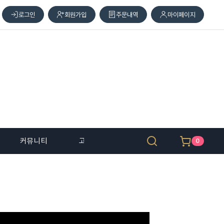
로그인
회원가입
주문내역
마이페이지
커뮤니티
고객 센터
0