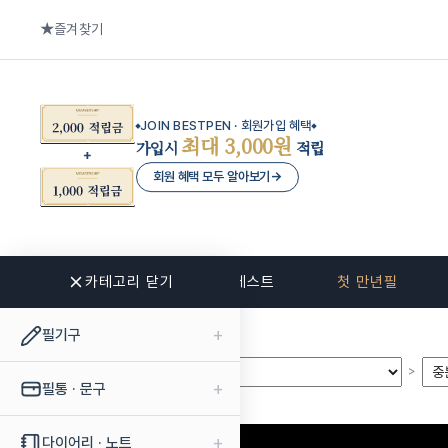
즐겨찾기
JOIN BESTPEN · 회원가입 혜택
최대 3,000원
가입시
적립
회원 혜택 모두 알아보기
→
카테고리 닫기
신상품
베스트
첫 만년필
+
필기구
>
>
+
필통 · 문구
+
다이어리 · 노트