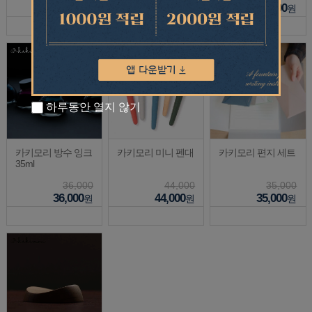
68,500
73,000
10,000
원
원
원
하루동안 열지 않기
카키모리 방수 잉크
카키모리 미니 펜대
카키모리 편지 세트
35ml
36,000
44,000
35,000
36,000
44,000
35,000
원
원
원