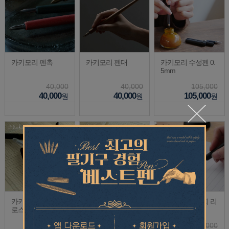
카키모리 펜촉
카키모리 펜대
카키모리 수성펜 0.
5mm
40,000
40,000
105,000
40,000
40,000
105,000
원
원
원
카키모리 수성펜 프
카키모리 만년필 프
카키모리 편지지 리
로스트 0.5mm
로스트
필 10장
68,500
73,000
10,000