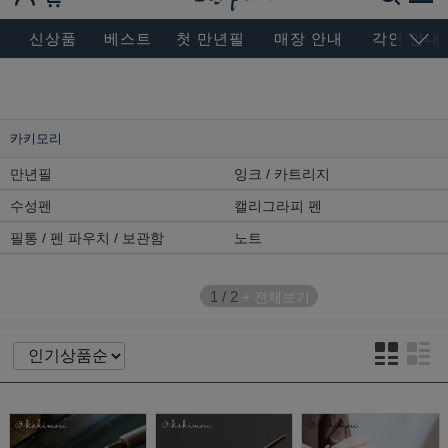
BESEN MASTERPIECE, SINCE 2004
신상품
베스트
첫 만년필
매장 안내
각인 안내
카키모리
만년필
잉크 / 카트리지
수성펜
캘리그라피 펜
필통 / 펜 파우치 / 보관함
노트
1
/
2
+ 전체보기