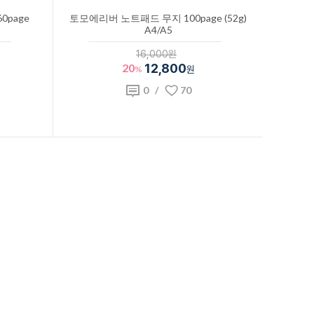
page
토모에리버 노트패드 무지 100page (52g)
A4/A5
16,000원
20
12,800
%
원
0
/
70