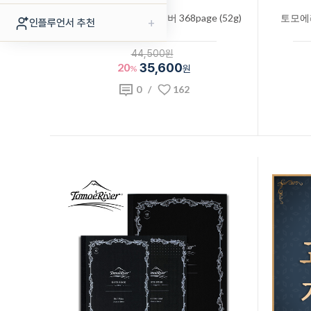
토모에리버 노트 투명커버 368page (52g)
토모에리
+
인플루언서 추천
A5
44,500원
20
35,600
%
원
0
/
162