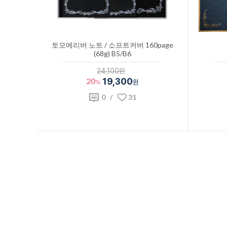
토모에리버 노트 / 소프트커버 160page
(68g) B5/B6
24,100원
20
19,300
%
원
0
/
31