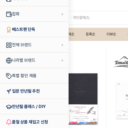
토모에리버
+
잡화
· 노트(4)
· 종이(1)
· 개인결제(1)
베스트펜 단독
인기상품순
판매순
등록순
리뷰순
+
전체 브랜드
+
나라별 브랜드
특별 할인 제품
입문 만년필 추천
만년필 클래스 / DIY
품절 상품 재입고 신청