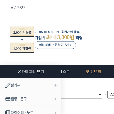
즐겨찾기
JOIN BESTPEN · 회원가입 혜택
최대 3,000원
가입시
적립
회원 혜택 모두 알아보기
→
카테고리 닫기
신상품
베스트
첫 만년필
+
필기구
>
>
+
필통 · 문구
+
다이어리 · 노트