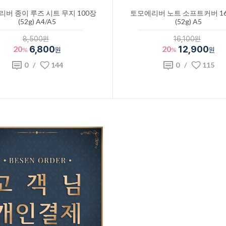
버 종이 루즈 시트 무지 100장
토모에리버 노트 소프트커버 160
(52g) A4/A5
(52g) A5
8,500원
16,100원
20
6,800
20
12,900
%
원
%
원
0
/
144
0
/
115