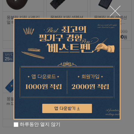
몽블랑 키링 사토리
몽블랑 키링 셀렉션
몽블랑 키링 셀렉션
얼 타바코 113239
리자드 그레이 1163
인디고 112980 (단
(단종상품)
07 (단종상품)
종상품)
250,000
300,000
310,000
187,500
225,000
232,500
원
원
원
SAVE
25
%
몽블랑 키링 M Gra
m 128634
Sold Out
하루동안 열지 않기