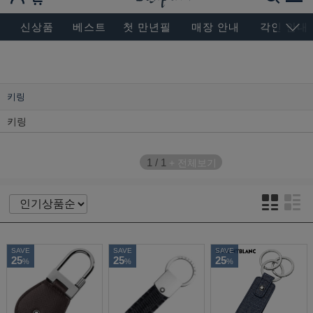
BESEN MASTERPIECE, SINCE 2004
신상품
베스트
첫 만년필
매장 안내
각인 안내
키링
키링
1
/
1
+ 전체보기
SAVE
SAVE
SAVE
25
25
25
%
%
%