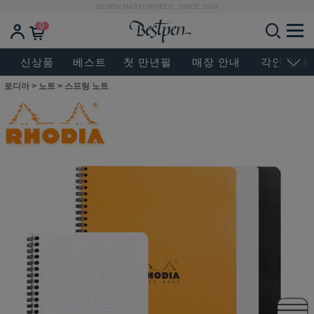
BESEN MASTERPIECE, SINCE 2004
0
신상품
베스트
첫 만년필
매장 안내
각인 안내
로디아
>
노트
>
스프링 노트