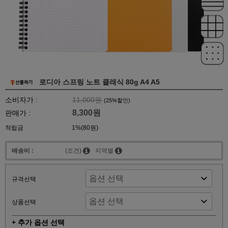
로디아 스프링 노트 클래식 80g A4 A5
소비자가 :
11,000원
(
25
%할인)
8,300원
판매가 :
적립금
1%(80원)
배송비 :
(조건)
지역별
규격선택
상품선택
+ 추가 옵션 선택