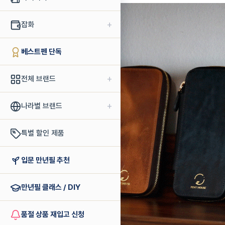
+
잡화
베스트펜 단독
+
전체 브랜드
+
나라별 브랜드
특별 할인 제품
입문 만년필 추천
만년필 클래스 / DIY
품절 상품 재입고 신청