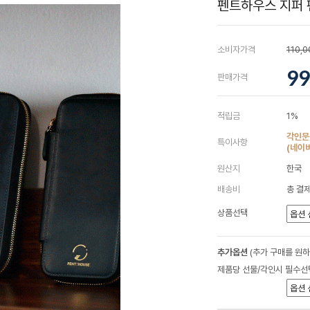
펜트하우스 지퍼 
소비자가격
110,
99
판매가격
적립금
1%
각인문
특이사항
(네이
원산지
한국
배송비
총 결제
상품선택
추가옵션
(추가 구매를 원
제품당 선물/각인시 필수선