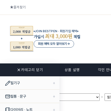
즐겨찾기
JOIN BESTPEN · 회원가입 혜택
최대 3,000원
가입시
적립
회원 혜택 모두 알아보기
→
카테고리 닫기
관련 상품
상품 설명
각인 안
+
필기구
+
필통 · 문구
>
>
+
다이어리 · 노트