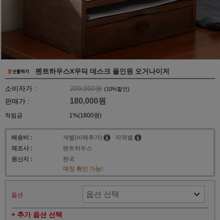
펜트하우스X우딕 데스크 올인원 오거나이저
소비자가 :
200,000원
(
10
%할인)
180,000원
판매가 :
적립금
1%(1800원)
배송비 :
개별(비례추가)
지역별
제조사 :
펜트하우스
원산지 :
한국
매장 확인 가능!
옵션
+ 추가 옵션 선택