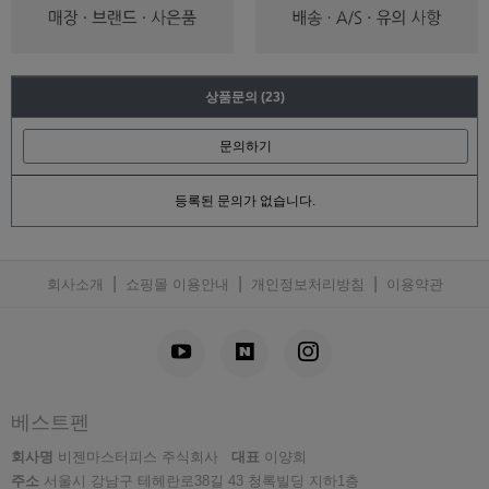
상품문의
(23)
문의하기
등록된 문의가 없습니다.
|
|
|
회사소개
쇼핑몰 이용안내
개인정보처리방침
이용약관
베스트펜
회사명
비젠마스터피스 주식회사
대표
이양희
주소
서울시 강남구 테헤란로38길 43 청록빌딩 지하1층