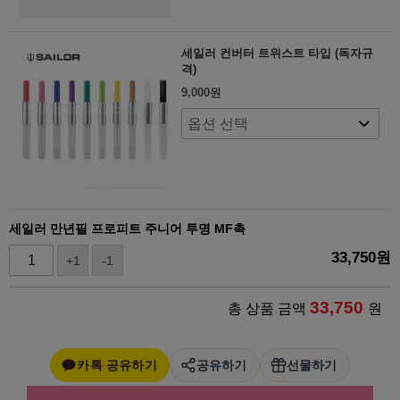
세일러 컨버터 트위스트 타입 (독자규
격)
9,000
원
세일러 만년필 프로피트 주니어 투명 MF촉
33,750
원
+1
-1
33,750
총 상품 금액
원
카톡 공유하기
공유하기
선물하기