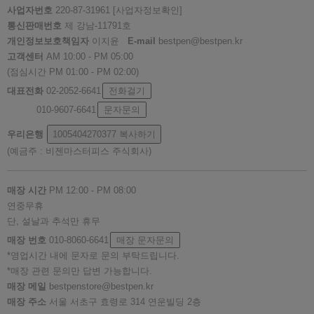
사업자번호
220-87-31961
[사업자정보확인]
통신판매번호
제 강남-11791호
개인정보보호책임자
이지윤
E-mail
bestpen@bestpen.kr
고객센터
AM 10:00 - PM 05:00
(점심시간 PM 01:00 - PM 02:00)
대표전화
02-2052-6641
전화걸기
010-9607-6641
문자문의
우리은행
1005404270377
복사하기
(예금주 : 비젠마스터피스 주식회사)
매장 시간
PM 12:00 - PM 08:00
연중무휴
단, 설날과 추석만 휴무
매장 번호
010-8060-6641
매장 문자문의
*영업시간 내에 문자로 문의 부탁드립니다.
*매장 관련 문의만 답변 가능합니다.
매장 메일
bestpenstore@bestpen.kr
매장 주소
서울 서초구 효령로 314 연운빌딩 2층