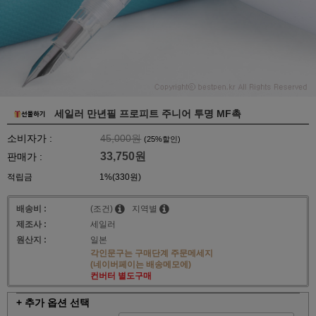
세일러 만년필 프로피트 주니어 투명 MF촉
소비자가 :
45,000원
(
25
%할인)
33,750원
판매가 :
적립금
1%(330원)
배송비 :
(조건)
지역별
제조사 :
세일러
원산지 :
일본
각인문구는 구매단계 주문메세지
(네이버페이는 배송메모에)
컨버터 별도구매
+ 추가 옵션 선택