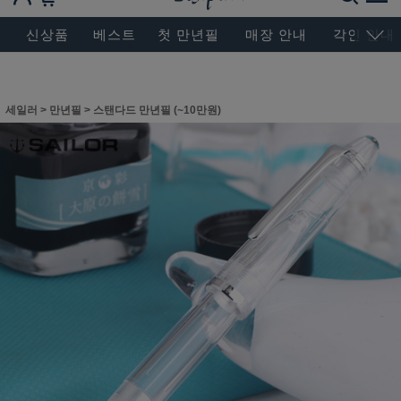
BESEN MASTERPIECE, SINCE 2004
신상품
베스트
첫 만년필
매장 안내
각인 안내
세일러
>
만년필
>
스탠다드 만년필 (~10만원)