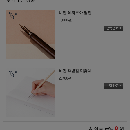
비젠 레저부아 딥펜
1,000
원
비젠 책받침 미꽃체
2,700
원
0
총 상품 금액
원