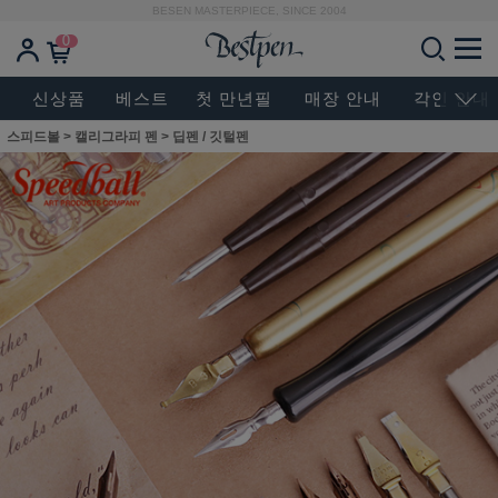
BESEN MASTERPIECE, SINCE 2004
0
신상품
베스트
첫 만년필
매장 안내
각인 안내
스피드볼
>
캘리그라피 펜
>
딥펜 / 깃털펜