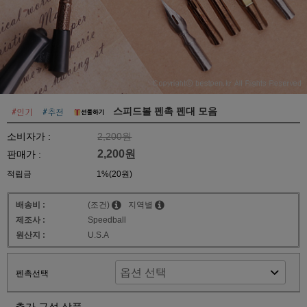
스피드볼 펜촉 펜대 모음
소비자가 :
2,200원
2,200원
판매가 :
적립금
1%(20원)
배송비 :
(조건)
지역별
제조사 :
Speedball
원산지 :
U.S.A
펜촉선택
추가 구성 상품