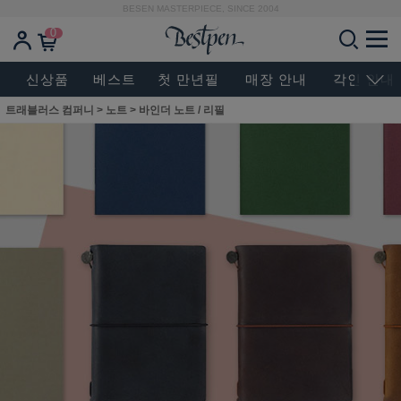
BESEN MASTERPIECE, SINCE 2004
0
신상품
베스트
첫 만년필
매장 안내
각인 안내
트래블러스 컴퍼니
>
노트
>
바인더 노트 / 리필