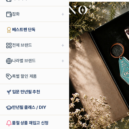
+
잡화
베스트펜 단독
+
전체 브랜드
+
나라별 브랜드
특별 할인 제품
입문 만년필 추천
만년필 클래스 / DIY
품절 상품 재입고 신청