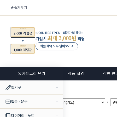
즐겨찾기
JOIN BESTPEN · 회원가입 혜택
최대 3,000원
가입시
적립
회원 혜택 모두 알아보기
→
카테고리 닫기
관련 상품
상품 설명
각인 안
+
필기구
+
필통 · 문구
>
>
+
다이어리 · 노트