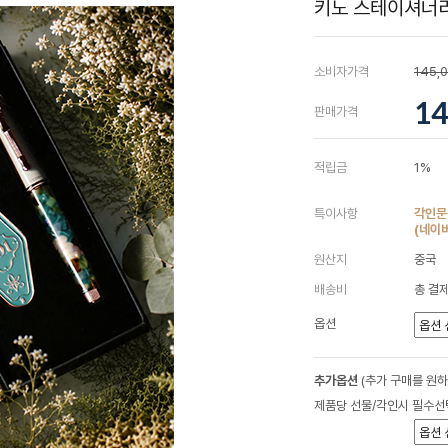
키노 스테이셔너리
소비자가격
145,
14
판매가격
적립금
1%
특이사항
각인문
(네이
원산지
중국
배송비
총 결제
옵션
추가옵션
(추가 구매를 원
제품당 선물/각인시 필수선