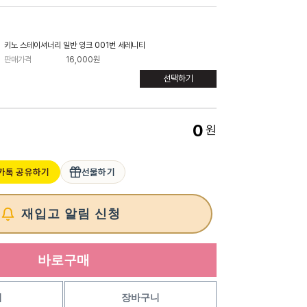
키노 스테이셔너리 일반 잉크 001번 세레니티
판매가격
16,000원
선택하기
0
원
카톡 공유하기
선물하기
재입고 알림 신청
바로구매
기
장바구니