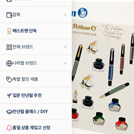
+
잡화
베스트펜 단독
+
전체 브랜드
+
나라별 브랜드
특별 할인 제품
입문 만년필 추천
만년필 클래스 / DIY
품절 상품 재입고 신청