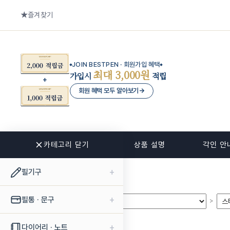
즐겨찾기
JOIN BESTPEN · 회원가입 혜택
최대 3,000원
가입시
적립
회원 혜택 모두 알아보기
→
카테고리 닫기
관련 상품
상품 설명
각인 안
+
필기구
+
필통 · 문구
>
>
+
다이어리 · 노트