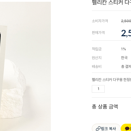
펠리칸 스티커 다
소비자가격
2,50
2,
판매가격
적립금
1%
원산지
한국
배송비
총 결제
펠리칸 스티커 다꾸용 한정
총 상품 금액
링크 복사