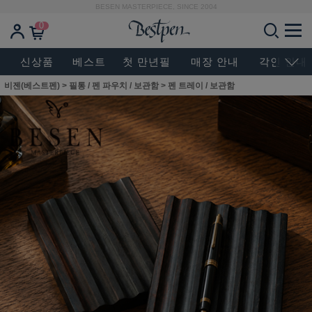
BESEN MASTERPIECE, SINCE 2004
0
신상품
베스트
첫 만년필
매장 안내
각인 안내
비젠(베스트펜)
>
필통 / 펜 파우치 / 보관함
>
펜 트레이 / 보관함