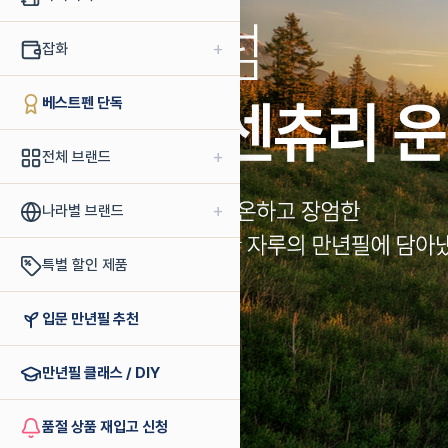
+
잡화
베스트펜 단독
+
전체 브랜드
+
나라별 브랜드
특별 할인 제품
입문 만년필 추천
만년필 클래스 / DIY
품절 상품 재입고 신청