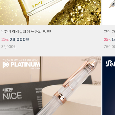
2026 에델슈타인 올해의 잉크!
그린 재
25
24,000
25
5
원
%
%
32,000원
750,0