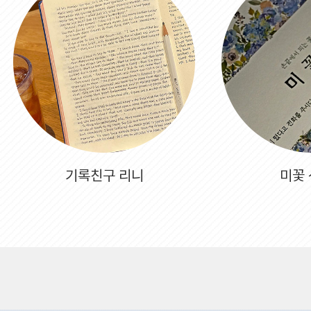
기록친구 리니
미꽃