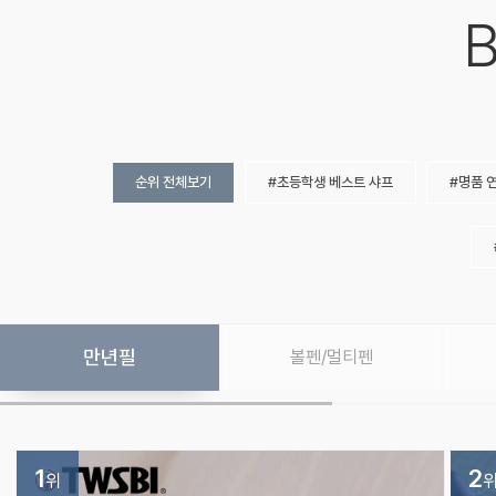
B
순위 전체보기
초등학생 베스트 샤프
명품 
만년필
볼펜/멀티펜
1
2
위