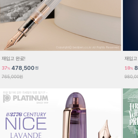
재입고 완료!
재입고 
37
478,500
18
8
원
%
%
765,000원
980,0