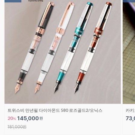
트위스비 만년필 다이아몬드 580 로즈골드2/오닉스
카키
20
145,000
73,
원
%
181,000원