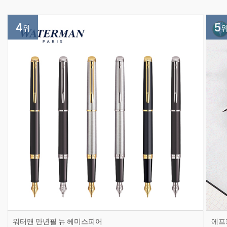
4
5
위
워터맨 만년필 뉴 헤미스피어
에프