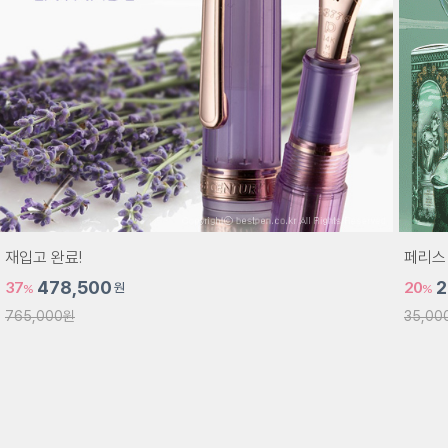
재입고 완료!
페리스 
37
478,500
20
2
원
%
%
765,000원
35,00