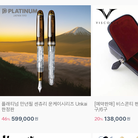
플래티넘 만년필 센츄리 운케이시리즈 Unkai
[예약판매] 비스콘티 
한정판
구/6구
46
599,000
20
138,000
원
원
%
%
1,110,000원
172,500원