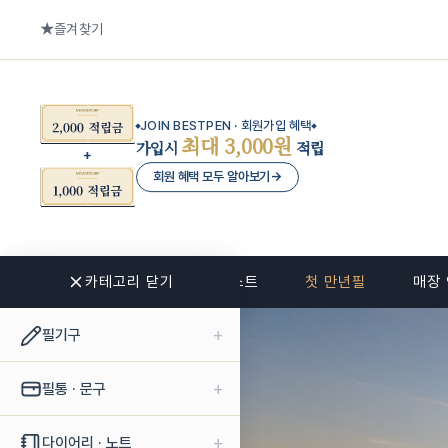
즐겨찾기
JOIN BESTPEN · 회원가입 혜택
최대 3,000원
가입시
적립
회원 혜택 모두 알아보기
→
카테고리 닫기
신상품
베스트
첫 만년필
매장
+
필기구
+
필통 · 문구
+
다이어리 · 노트