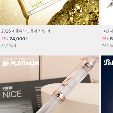
2026 에델슈타인 올해의 잉크!
그린 재
25
24,000
25
5
원
%
%
32,000원
750,0