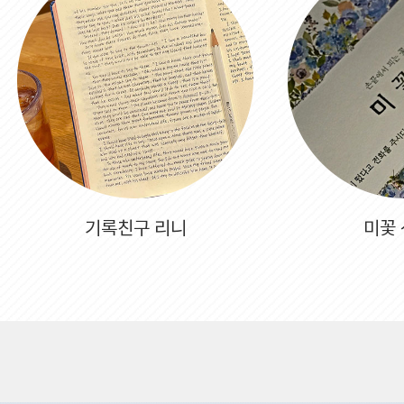
기록친구 리니
미꽃