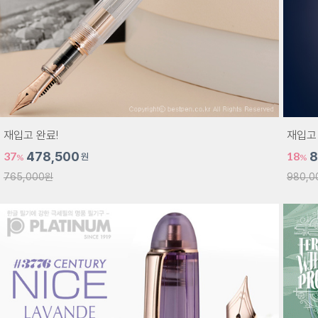
재입고 완료!
재입고 
37
478,500
18
8
원
%
%
765,000원
980,0