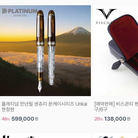
플래티넘 만년필 센츄리 운케이시리즈 Unkai
[예약판매] 비스콘티 
한정판
구/6구
46
599,000
20
138,000
원
원
%
%
1,110,000원
172,500원