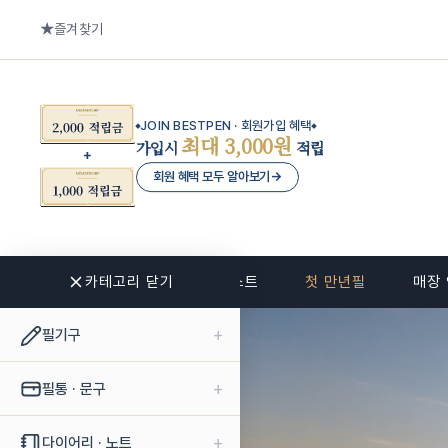
즐겨찾기
JOIN BESTPEN · 회원가입 혜택
최대 3,000원
가입시
적립
회원 혜택 모두 알아보기
→
카테고리 닫기
신상품
베스트
첫 만년필
매장
+
필기구
+
필통 · 문구
+
다이어리 · 노트