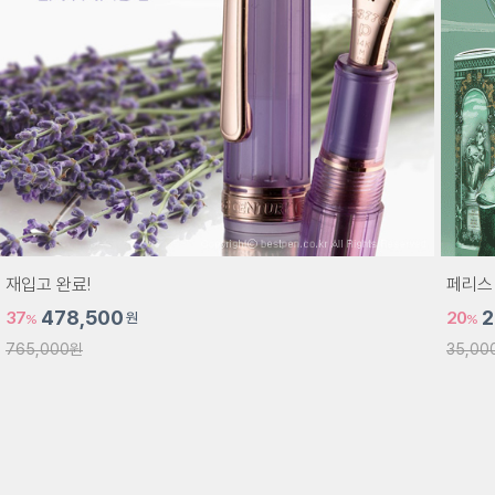
재입고 완료!
페리스 
37
478,500
20
2
원
%
%
765,000원
35,00