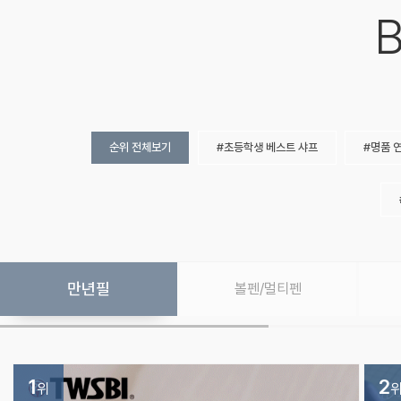
B
순위 전체보기
초등학생 베스트 샤프
명품 
만년필
볼펜/멀티펜
1
2
위