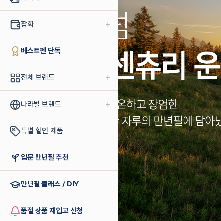
+
잡화
베스트펜 단독
+
전체 브랜드
+
나라별 브랜드
특별 할인 제품
입문 만년필 추천
만년필 클래스 / DIY
품절 상품 재입고 신청