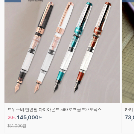
트위스비 만년필 다이아몬드 580 로즈골드2/오닉스
카키
20
145,000
73,
원
%
181,000원