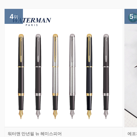
4
5
위
워터맨 만년필 뉴 헤미스피어
에프