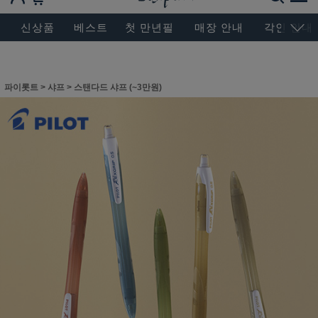
BESEN MASTERPIECE, SINCE 2004
신상품
베스트
첫 만년필
매장 안내
각인 안내
파이롯트
>
샤프
>
스탠다드 샤프 (~3만원)