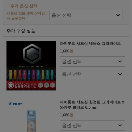
+ 추가 옵션 선택
제품당 선물/케이스/각인
시 필수선택!
추가 구성 상품
파이롯트 샤프심 네옥스 그라파이트
1,680
원
파이롯트 샤프심 한정판 그라파이트 x
와카루 콜라보 0.5mm
1,680
원