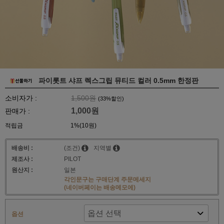
파이롯트 샤프 렉스그립 뮤티드 컬러 0.5mm 한정판
소비자가 :
1,500원
(
33
%할인)
1,000원
판매가 :
적립금
1%(10원)
배송비 :
(조건)
지역별
제조사 :
PILOT
원산지 :
일본
각인문구는 구매단계 주문메세지
(네이버페이는 배송메모에)
옵션