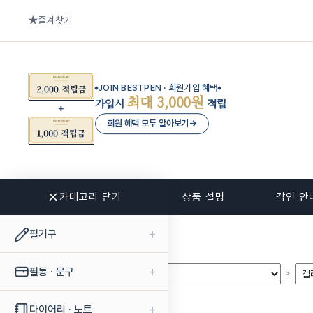
즐겨찾기
JOIN BESTPEN · 회원가입 혜택
최대 3,000원
가입시
적립
회원 혜택 모두 알아보기
→
카테고리 닫기
관련 상품
상품 설명
각인 안
+
필기구
+
필통 · 문구
>
>
+
다이어리 · 노트