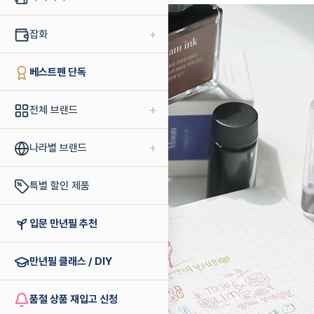
+
잡화
베스트펜 단독
+
전체 브랜드
+
나라별 브랜드
특별 할인 제품
입문 만년필 추천
만년필 클래스 / DIY
품절 상품 재입고 신청