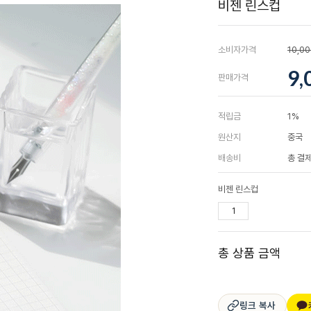
비젠 린스컵
소비자가격
10,0
9,
판매가격
적립금
1%
원산지
중국
배송비
총 결제
비젠 린스컵
총 상품 금액
링크 복사